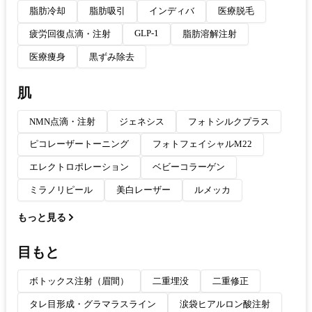
脂肪冷却
脂肪吸引
インディバ
医療脱毛
GLP-1
疲労回復点滴・注射
脂肪溶解注射
医療痩身
黒ずみ除去
肌
NMN点滴・注射
ジェネシス
フォトシルクプラス
ピコレーザートーニング
フォトフェイシャルM22
エレクトロポレーション
ベビーコラーゲン
ミラノリピール
美白レーザー
ルメッカ
もっと見る
目もと
ボトックス注射（眉間）
二重埋没
二重修正
タレ目形成・グラマラスライン
涙袋ヒアルロン酸注射