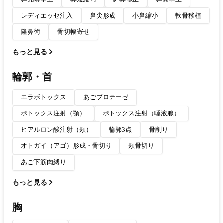
レディエッセ注入
鼻尖形成
小鼻縮小
軟骨移植
隆鼻術
骨切幅寄せ
もっと見る
輪郭・首
エラボトックス
あごプロテーゼ
ボトックス注射（顎）
ボトックス注射（唾液腺）
ヒアルロン酸注射（頬）
輪郭3点
骨削り
オトガイ（アゴ）形成・骨切り
頬骨切り
あご下筋肉縛り
もっと見る
胸