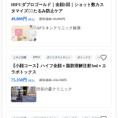
HIFUダブロゴールド｜全顔1回｜ショット数カス
タマイズ👩‍⚕️たるみ防止ケア
49,800円
通常価格: 69,800円
(税込)
APスキンクリニック銀座
BNLS
ニキビ治療
ボツリヌストキシン
ボトックス
ハイフ
エラ
【小顔コース】ハイフ全顔＋脂肪溶解注射3ml＋エ
ラボトックス
75,350円
通常価格: 150,700円
(税込)
渋谷の森クリニック