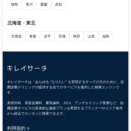
徳島
香川
愛媛
高知
北海道・東北
北海道
青森
岩手
宮城
秋田
山形
福島
キレイサーチは「あらゆる “なりたい” を実現するすべての方のために、自
費診療クリニックの提供する全てのサービスを集約した検索エンジンで
す。
美容外科、美容皮膚科、審美歯科、AGA、アンチエイジング医療など、自
費診療サービスの具体的な施術プランを希望するプランナーやエリア条件
から絞込でカンタンに検索できます。
利用規約