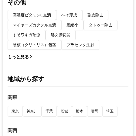
その他
高濃度ビタミンC点滴
へそ形成
副皮除去
マイヤーズカクテル点滴
膣縮小
タトゥー除去
すそワキガ治療
処女膜切開
陰核（クリトリス）包茎
プラセンタ注射
もっと見る
地域から探す
関東
東京
神奈川
千葉
茨城
栃木
群馬
埼玉
関西