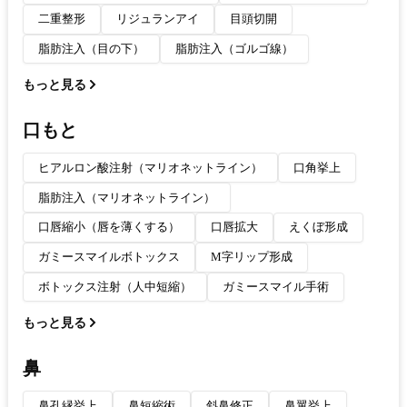
二重整形
リジュランアイ
目頭切開
脂肪注入（目の下）
脂肪注入（ゴルゴ線）
もっと見る
口もと
ヒアルロン酸注射（マリオネットライン）
口角挙上
脂肪注入（マリオネットライン）
口唇縮小（唇を薄くする）
口唇拡大
えくぼ形成
ガミースマイルボトックス
M字リップ形成
ボトックス注射（人中短縮）
ガミースマイル手術
もっと見る
鼻
鼻孔縁挙上
鼻短縮術
斜鼻修正
鼻翼挙上