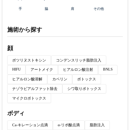
手
脇
肩
その他
施術から探す
顔
ボツリヌストキシン
コンデンスリッチ脂肪注入
HIFU
BNLS
アートメイク
ヒアルロン酸注射
ヒアルロン酸溶解
カベリン
ボトックス
ナゾラビアルファット除去
シワ取りボトックス
マイクロボトックス
ボディ
Ca-キレーション点滴
α-リポ酸点滴
脂肪注入