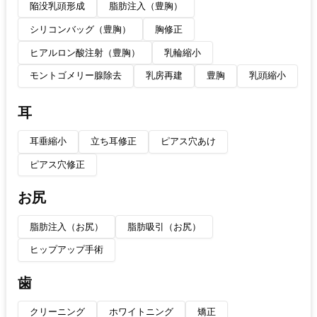
陥没乳頭形成
脂肪注入（豊胸）
シリコンバッグ（豊胸）
胸修正
ヒアルロン酸注射（豊胸）
乳輪縮小
モントゴメリー腺除去
乳房再建
豊胸
乳頭縮小
耳
耳垂縮小
立ち耳修正
ピアス穴あけ
ピアス穴修正
お尻
脂肪注入（お尻）
脂肪吸引（お尻）
ヒップアップ手術
歯
クリーニング
ホワイトニング
矯正