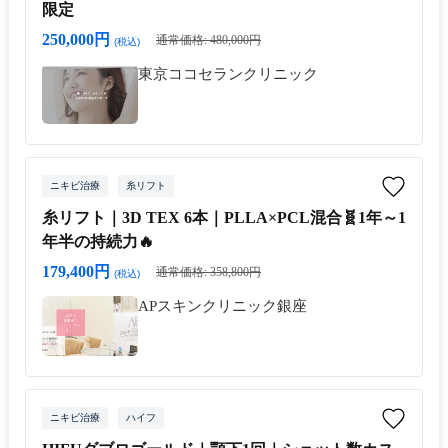
限定
250,000円
通常価格: 480,000円
(税込)
東京ココセランクリニック
ニキビ治療
糸リフト
糸リフト｜3D TEX 6本｜PLLA×PCL混合🧬1年～1
年半の持続力🔥
179,400円
通常価格: 358,800円
(税込)
APスキンクリニック銀座
ニキビ治療
ハイフ