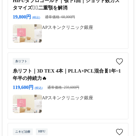
HIFUダブロゴールド｜顎下1回｜ショット数カス
タマイズ👩‍⚕️二重顎を解消
19,800円
通常価格: 68,000円
(税込)
APスキンクリニック銀座
糸リフト
糸リフト｜3D TEX 4本｜PLLA×PCL混合🧬1年~1
年半の持続力🔥
119,600円
通常価格: 259,600円
(税込)
APスキンクリニック銀座
HIFU
ニキビ治療