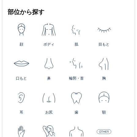
部位から探す
顔
ボディ
肌
目もと
口もと
鼻
輪郭・首
胸
耳
お尻
歯
額