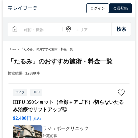
ログイン
会員登録
Home
›
「たるみ」のおすすめ施術・料金一覧
「たるみ」のおすすめ施術・料金一覧
検索結果 :
12889
件
HIFU
ハイフ
HIFU 350ショット（全顔＋アゴ下）/切らないたる
み治療でリフトアップ◎
92,400円
(税込)
ラジュボークリニック
外苑前駅