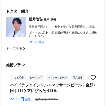
ドクター紹介
望月智弘
医師・院長
小顔専門医として、安全で安心な美容医療をご提供。
ボトックス注射で患者様が明るく笑顔になる姿に感動
し、もっと...
すべて表示
すべて見る
施術プラン
ニキビ治療
ピーリング
マッサージピール
毛穴洗浄
ハイドラフェイ
ハイドラフェイシャル＋マッサージピール｜全顔1
回｜月1ケアにぴったり🍋🚿
22,900円
通常価格: 29,800円
(税込)