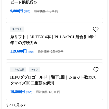
ピード艶肌🪞✨
9,800円
通常価格: 13,000円
(税込)
糸リフト
糸リフト｜3D TEX 4本｜PLLA×PCL混合🧬1年~1
年半の持続力🔥
119,600円
通常価格: 259,600円
(税込)
ニキビ治療
ハイフ
HIFUダブロゴールド｜顎下1回｜ショット数カス
タマイズ👩‍⚕️二重顎を解消
19,800円
通常価格: 68,000円
(税込)
すべて見る