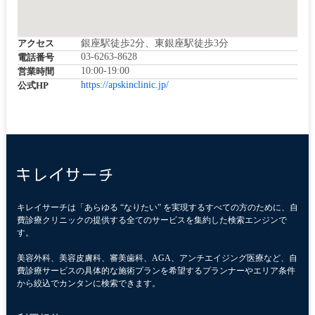
アクセス
銀座駅徒歩2分、東銀座駅徒歩3分
03-6263-8628
電話番号
10:00-19:00
営業時間
https://apskinclinic.jp/
公式HP
キレイサーチは「あらゆる “なりたい” を実現するすべての方のために、自
費診療クリニックの提供する全てのサービスを集約した検索エンジンで
す。
美容外科、美容皮膚科、審美歯科、AGA、アンチエイジング医療など、自
費診療サービスの具体的な施術プランを希望するプランナーやエリア条件
から絞込でカンタンに検索できます。