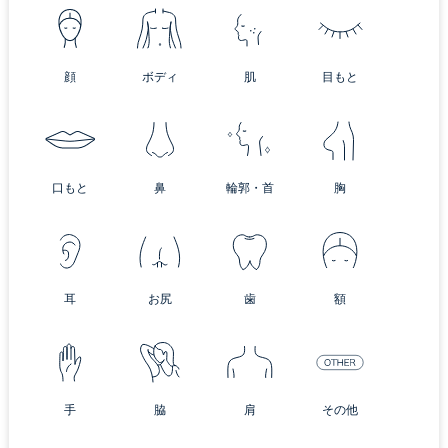
顔
ボディ
肌
目もと
口もと
鼻
輪郭・首
胸
耳
お尻
歯
額
手
脇
肩
その他