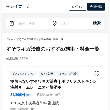
ログイン
会員登録
Home
›
すそワキガ治療のおすすめ施術・料金一覧
すそワキガ治療のおすすめ施術・料金一覧
検索結果 :
115
件
ボツリヌストキシン
わきが治療
すそワキガ治療
🩵切らないすそワキガ治療｜ボツリヌストキシン
注射💉｜ムレ・ニオイ解消🍀
31,300円
通常価格: 39,180円
(税込)
TCB東京中央美容外科 郡山院
郡山（福島県）駅