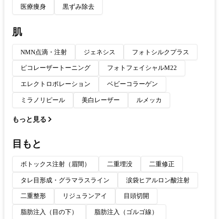
医療痩身
黒ずみ除去
肌
NMN点滴・注射
ジェネシス
フォトシルクプラス
ピコレーザートーニング
フォトフェイシャルM22
エレクトロポレーション
ベビーコラーゲン
ミラノリピール
美白レーザー
ルメッカ
もっと見る
目もと
ボトックス注射（眉間）
二重埋没
二重修正
タレ目形成・グラマラスライン
涙袋ヒアルロン酸注射
二重整形
リジュランアイ
目頭切開
脂肪注入（目の下）
脂肪注入（ゴルゴ線）