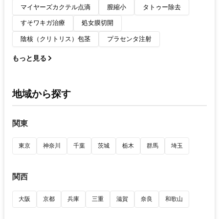
マイヤーズカクテル点滴
膣縮小
タトゥー除去
すそワキガ治療
処女膜切開
陰核（クリトリス）包茎
プラセンタ注射
もっと見る
地域から探す
関東
東京
神奈川
千葉
茨城
栃木
群馬
埼玉
関西
大阪
京都
兵庫
三重
滋賀
奈良
和歌山