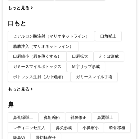
もっと見る
口もと
ヒアルロン酸注射（マリオネットライン）
口角挙上
脂肪注入（マリオネットライン）
口唇縮小（唇を薄くする）
口唇拡大
えくぼ形成
ガミースマイルボトックス
M字リップ形成
ボトックス注射（人中短縮）
ガミースマイル手術
もっと見る
鼻
鼻孔縁挙上
鼻短縮術
斜鼻修正
鼻翼挙上
レディエッセ注入
鼻尖形成
小鼻縮小
軟骨移植
隆鼻術
骨切幅寄せ