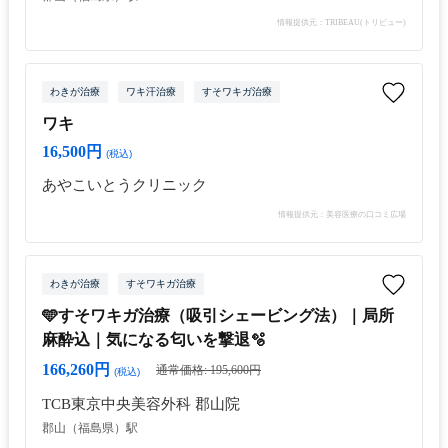
情報提供元：TRIBEAU(トリビュー)
わきが治療
ワキ汗治療
すそワキガ治療
ワキ
16,500円
(税込)
あやこいとうクリニック
情報提供元：美容医療の口コミ広場
わきが治療
すそワキガ治療
🩵すそワキガ治療（吸引シェービング法）｜局所
麻酔込｜気になる匂いを撃退🫧
166,260円
通常価格: 195,600円
(税込)
TCB東京中央美容外科 郡山院
郡山（福島県）駅