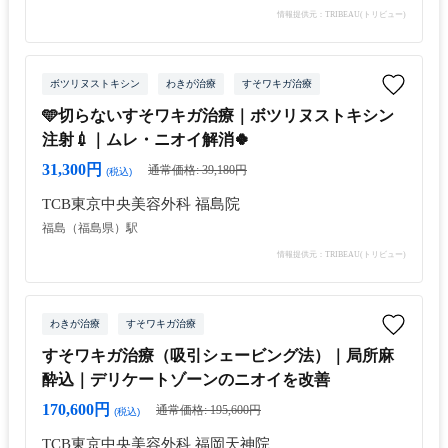
情報提供元：TRIBEAU(トリビュー)
ボツリヌストキシン
わきが治療
すそワキガ治療
🩵切らないすそワキガ治療｜ボツリヌストキシン
注射💉｜ムレ・ニオイ解消🍀
31,300円
通常価格: 39,180円
(税込)
TCB東京中央美容外科 福島院
福島（福島県）駅
情報提供元：TRIBEAU(トリビュー)
わきが治療
すそワキガ治療
すそワキガ治療（吸引シェービング法）｜局所麻
酔込｜デリケートゾーンのニオイを改善
170,600円
通常価格: 195,600円
(税込)
TCB東京中央美容外科 福岡天神院