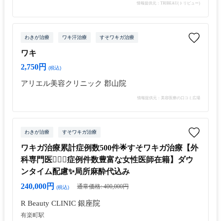
情報提供元：TRIBEAU(トリビュー)
わきが治療
ワキ汗治療
すそワキガ治療
ワキ
2,750円
(税込)
アリエル美容クリニック 郡山院
情報提供元：美容医療の口コミ広場
わきが治療
すそワキガ治療
ワキガ治療累計症例数500件🌟すそワキガ治療【外
科専門医👩🏻‍⚕️症例件数豊富な女性医師在籍】ダウ
ンタイム配慮✨局所麻酔代込み
240,000円
通常価格: 400,000円
(税込)
R Beauty CLINIC 銀座院
有楽町駅