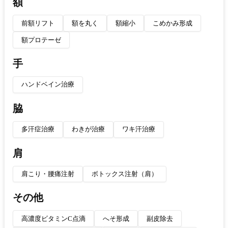
額
前額リフト
額を丸く
額縮小
こめかみ形成
額プロテーゼ
手
ハンドベイン治療
脇
多汗症治療
わきが治療
ワキ汗治療
肩
肩こり・腰痛注射
ボトックス注射（肩）
その他
高濃度ビタミンC点滴
へそ形成
副皮除去