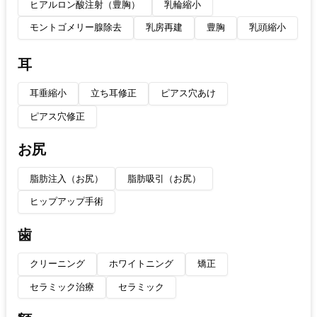
ヒアルロン酸注射（豊胸）
乳輪縮小
モントゴメリー腺除去
乳房再建
豊胸
乳頭縮小
耳
耳垂縮小
立ち耳修正
ピアス穴あけ
ピアス穴修正
お尻
脂肪注入（お尻）
脂肪吸引（お尻）
ヒップアップ手術
歯
クリーニング
ホワイトニング
矯正
セラミック治療
セラミック