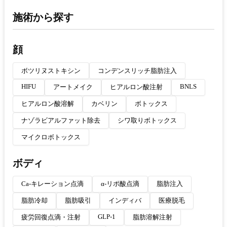
施術から探す
顔
ボツリヌストキシン
コンデンスリッチ脂肪注入
HIFU
BNLS
アートメイク
ヒアルロン酸注射
ヒアルロン酸溶解
カベリン
ボトックス
ナゾラビアルファット除去
シワ取りボトックス
マイクロボトックス
ボディ
Ca-キレーション点滴
α-リポ酸点滴
脂肪注入
脂肪冷却
脂肪吸引
インディバ
医療脱毛
GLP-1
疲労回復点滴・注射
脂肪溶解注射