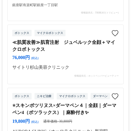
銀座駅
有楽町駅
銀座一丁目駅
情報提供元：TRIBEAU(トリビュー)
ボトックス
マイクロボトックス
≪肌質改善≫肌育注射 ジュベルック全顔＋マイ
クロボトックス
76,000円
(税込)
サイトリ杉山美容クリニック
情報提供元：ホットペッパービューティー
ボトックス
ニキビ治療
マイクロボトックス
ダーマペン
ボツリヌス
⭐スキンボツリヌス×ダーマペン４｜全顔｜ダーマ
ペン4（ボツラックス）｜麻酔付き✨
19,800円
通常価格: 30,800円
(税込)