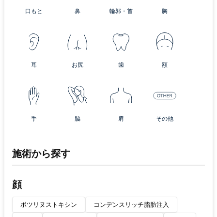
口もと
鼻
輪郭・首
胸
耳
お尻
歯
額
手
脇
肩
その他
施術から探す
顔
ボツリヌストキシン
コンデンスリッチ脂肪注入