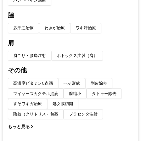
ハンドベイン治療
脇
多汗症治療
わきが治療
ワキ汗治療
肩
肩こり・腰痛注射
ボトックス注射（肩）
その他
高濃度ビタミンC点滴
へそ形成
副皮除去
マイヤーズカクテル点滴
膣縮小
タトゥー除去
すそワキガ治療
処女膜切開
陰核（クリトリス）包茎
プラセンタ注射
もっと見る