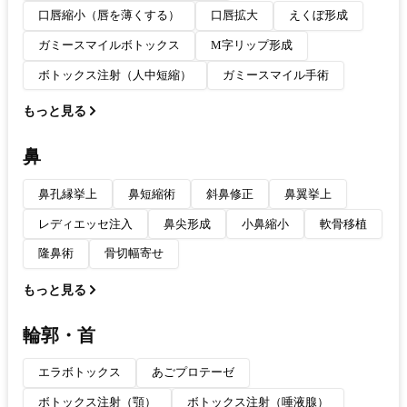
口唇縮小（唇を薄くする）
口唇拡大
えくぼ形成
ガミースマイルボトックス
M字リップ形成
ボトックス注射（人中短縮）
ガミースマイル手術
もっと見る
鼻
鼻孔縁挙上
鼻短縮術
斜鼻修正
鼻翼挙上
レディエッセ注入
鼻尖形成
小鼻縮小
軟骨移植
隆鼻術
骨切幅寄せ
もっと見る
輪郭・首
エラボトックス
あごプロテーゼ
ボトックス注射（顎）
ボトックス注射（唾液腺）