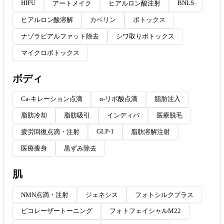
HIFU
BNLS
アートメイク
ヒアルロン酸注射
ヒアルロン酸溶解
カベリン
ボトックス
ナゾラビアルファット除去
シワ取りボトックス
マイクロボトックス
ボディ
Ca-キレーション点滴
α-リポ酸点滴
脂肪注入
脂肪冷却
脂肪吸引
インディバ
医療脱毛
GLP-1
疲労回復点滴・注射
脂肪溶解注射
医療痩身
黒ずみ除去
肌
NMN点滴・注射
ジェネシス
フォトシルクプラス
ピコレーザートーニング
フォトフェイシャルM22