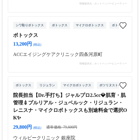
情報提供元：ホットペッパービューティー
シワ取りボトックス
ボトックス
マイクロボトックス
ボトックス注射（目
ボトックス
13,200円
(税込)
ACCエイジングケアクリニック四条河原町
情報提供元：ホットペッパービューティー
ボトックス
リジュラン
マイクロボトックス
ボツリヌストキシン
院長担当【Dr.手打ち】ジャルプロ2.5cc💎肌育・肌
管理💉プルリアル・ジュベルック・リジュラン・
レニスナ・マイクロボトックスも別途料金で選択O
K✨
29,800円
通常価格: 79,600円
(税込)
ウィルビークリニック 銀座院