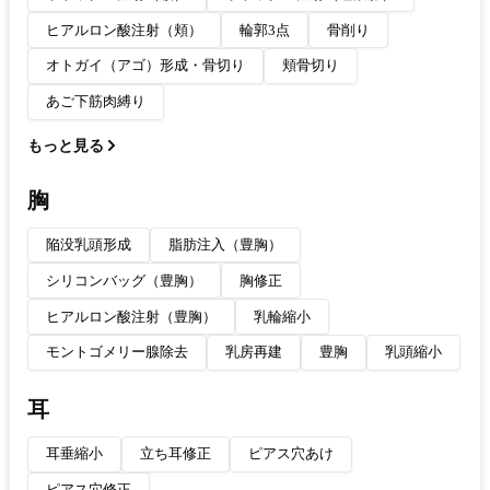
ヒアルロン酸注射（頬）
輪郭3点
骨削り
オトガイ（アゴ）形成・骨切り
頬骨切り
あご下筋肉縛り
もっと見る
胸
陥没乳頭形成
脂肪注入（豊胸）
シリコンバッグ（豊胸）
胸修正
ヒアルロン酸注射（豊胸）
乳輪縮小
モントゴメリー腺除去
乳房再建
豊胸
乳頭縮小
耳
耳垂縮小
立ち耳修正
ピアス穴あけ
ピアス穴修正