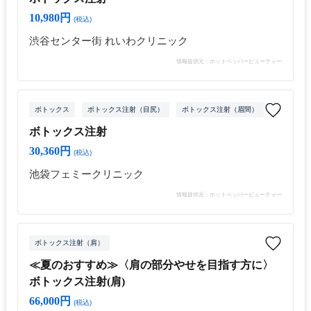
10,980円
(税込)
渋谷センター街 れいわクリニック
情報提供元：ホットペッパービューティー
ボトックス
ボトックス注射（目尻）
ボトックス注射（眉間）
ボトックス
ボトックス注射
30,360円
(税込)
池袋フェミークリニック
情報提供元：ホットペッパービューティー
ボトックス注射（肩）
≪夏のおすすめ≫〈肩の部分やせを目指す方に〉
ボトックス注射(肩)
66,000円
(税込)