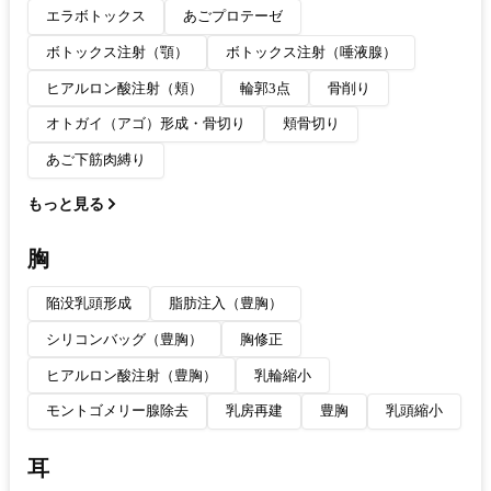
エラボトックス
あごプロテーゼ
ボトックス注射（顎）
ボトックス注射（唾液腺）
ヒアルロン酸注射（頬）
輪郭3点
骨削り
オトガイ（アゴ）形成・骨切り
頬骨切り
あご下筋肉縛り
もっと見る
胸
陥没乳頭形成
脂肪注入（豊胸）
シリコンバッグ（豊胸）
胸修正
ヒアルロン酸注射（豊胸）
乳輪縮小
モントゴメリー腺除去
乳房再建
豊胸
乳頭縮小
耳