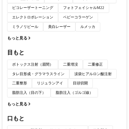
ピコレーザートーニング
フォトフェイシャルM22
エレクトロポレーション
ベビーコラーゲン
ミラノリピール
美白レーザー
ルメッカ
もっと見る
目もと
ボトックス注射（眉間）
二重埋没
二重修正
タレ目形成・グラマラスライン
涙袋ヒアルロン酸注射
二重整形
リジュランアイ
目頭切開
脂肪注入（目の下）
脂肪注入（ゴルゴ線）
もっと見る
口もと