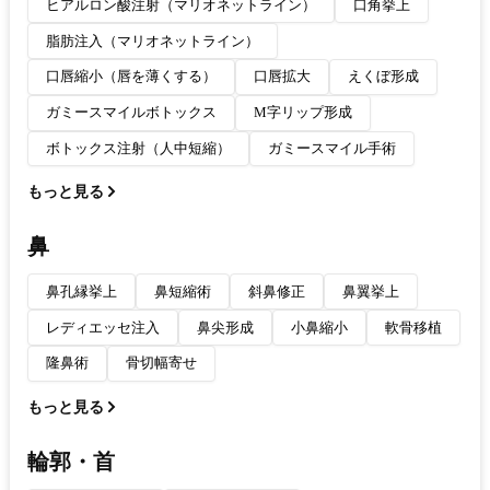
ヒアルロン酸注射（マリオネットライン）
口角挙上
脂肪注入（マリオネットライン）
口唇縮小（唇を薄くする）
口唇拡大
えくぼ形成
ガミースマイルボトックス
M字リップ形成
ボトックス注射（人中短縮）
ガミースマイル手術
もっと見る
鼻
鼻孔縁挙上
鼻短縮術
斜鼻修正
鼻翼挙上
レディエッセ注入
鼻尖形成
小鼻縮小
軟骨移植
隆鼻術
骨切幅寄せ
もっと見る
輪郭・首