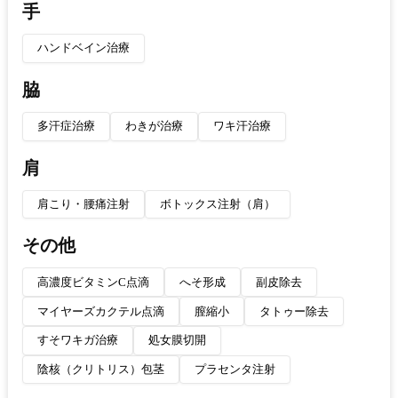
手
ハンドベイン治療
脇
多汗症治療
わきが治療
ワキ汗治療
肩
肩こり・腰痛注射
ボトックス注射（肩）
その他
高濃度ビタミンC点滴
へそ形成
副皮除去
マイヤーズカクテル点滴
膣縮小
タトゥー除去
すそワキガ治療
処女膜切開
陰核（クリトリス）包茎
プラセンタ注射