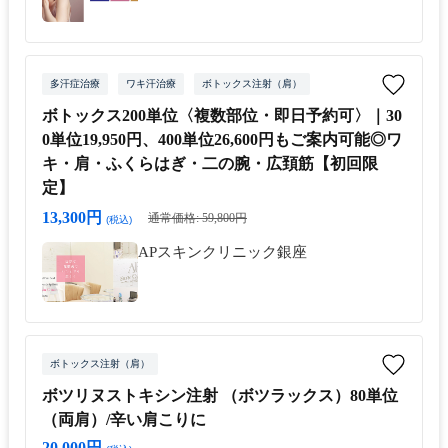
多汗症治療
ワキ汗治療
ボトックス注射（肩）
ボトックス200単位〈複数部位・即日予約可〉｜30
0単位19,950円、400単位26,600円もご案内可能◎ワ
キ・肩・ふくらはぎ・二の腕・広頚筋【初回限
定】
13,300円
通常価格: 59,800円
(税込)
APスキンクリニック銀座
ボトックス注射（肩）
ボツリヌストキシン注射 （ボツラックス）80単位
（両肩）/辛い肩こりに
20,000円