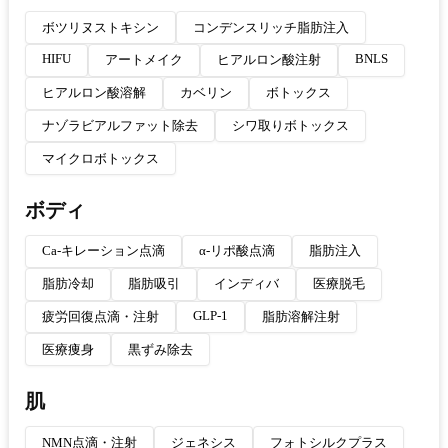
ボツリヌストキシン
コンデンスリッチ脂肪注入
HIFU
BNLS
アートメイク
ヒアルロン酸注射
ヒアルロン酸溶解
カベリン
ボトックス
ナゾラビアルファット除去
シワ取りボトックス
マイクロボトックス
ボディ
Ca-キレーション点滴
α-リポ酸点滴
脂肪注入
脂肪冷却
脂肪吸引
インディバ
医療脱毛
GLP-1
疲労回復点滴・注射
脂肪溶解注射
医療痩身
黒ずみ除去
肌
NMN点滴・注射
ジェネシス
フォトシルクプラス