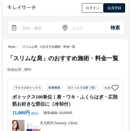
ログイン
会員登録
Home
›
「スリムな肩」のおすすめ施術・料金一覧
「スリムな肩」のおすすめ施術・料金一覧
検索結果 :
39
件
マイクロボトックス
医療痩身
ボトックス注射（顎）
わきが治療
ワ
ボトックス100単位｜肩・ワキ・ふくらはぎ・広頚
筋お好きな部位に（冷却付）
11,000円
通常価格: 16,800円
(税込)
KARIS beauty clinic