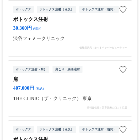
ボトックス
ボトックス注射（目尻）
ボトックス注射（眉間）
ボトックス
ボトックス注射
30,360円
(税込)
渋谷フェミークリニック
情報提供元：ホットペッパービューティー
ボトックス注射（肩）
肩こり・腰痛注射
肩
407,000円
(税込)
THE CLINIC（ザ・クリニック） 東京
情報提供元：美容医療の口コミ広場
ボトックス
ボトックス注射（目尻）
ボトックス注射（眉間）
ボトックス
ボトックス注射