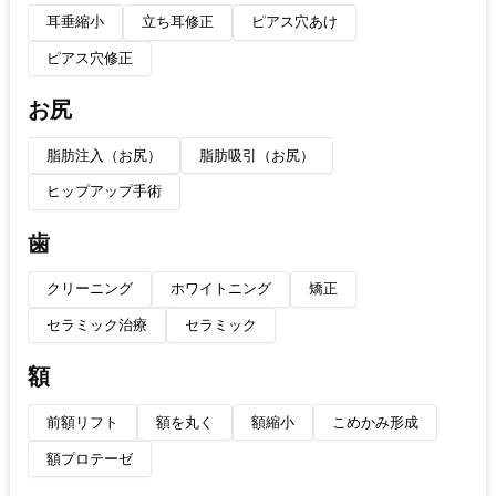
耳垂縮小
立ち耳修正
ピアス穴あけ
ピアス穴修正
お尻
脂肪注入（お尻）
脂肪吸引（お尻）
ヒップアップ手術
歯
クリーニング
ホワイトニング
矯正
セラミック治療
セラミック
額
前額リフト
額を丸く
額縮小
こめかみ形成
額プロテーゼ