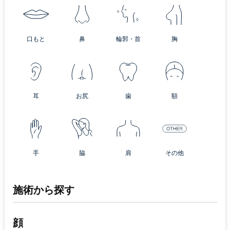
口もと
鼻
輪郭・首
胸
耳
お尻
歯
額
手
脇
肩
その他
施術から探す
顔