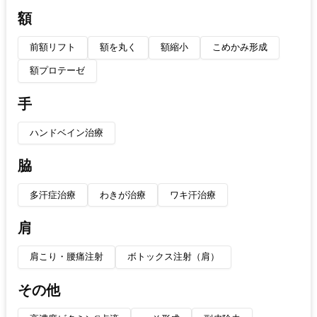
額
前額リフト
額を丸く
額縮小
こめかみ形成
額プロテーゼ
手
ハンドベイン治療
脇
多汗症治療
わきが治療
ワキ汗治療
肩
肩こり・腰痛注射
ボトックス注射（肩）
その他