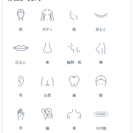
顔
ボディ
肌
目もと
口もと
鼻
輪郭・首
胸
耳
お尻
歯
額
手
脇
肩
その他