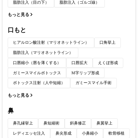
脂肪注入（目の下）
脂肪注入（ゴルゴ線）
もっと見る
口もと
ヒアルロン酸注射（マリオネットライン）
口角挙上
脂肪注入（マリオネットライン）
口唇縮小（唇を薄くする）
口唇拡大
えくぼ形成
ガミースマイルボトックス
M字リップ形成
ボトックス注射（人中短縮）
ガミースマイル手術
もっと見る
鼻
鼻孔縁挙上
鼻短縮術
斜鼻修正
鼻翼挙上
レディエッセ注入
鼻尖形成
小鼻縮小
軟骨移植