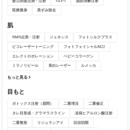
GLP-1
疲労回復点滴・注射
脂肪溶解注射
医療痩身
黒ずみ除去
肌
NMN点滴・注射
ジェネシス
フォトシルクプラス
ピコレーザートーニング
フォトフェイシャルM22
エレクトロポレーション
ベビーコラーゲン
ミラノリピール
美白レーザー
ルメッカ
もっと見る
目もと
ボトックス注射（眉間）
二重埋没
二重修正
タレ目形成・グラマラスライン
涙袋ヒアルロン酸注射
二重整形
リジュランアイ
目頭切開