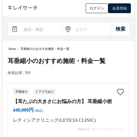
ログイン
会員登録
Home
›
耳垂縮小のおすすめ施術・料金一覧
耳垂縮小のおすすめ施術・料金一覧
検索結果 :
3
件
耳垂縮小
ピアス穴あけ
【耳たぶの大きさにお悩みの方】 耳垂縮小術
440,000円
(税込)
レティシアクリニック(LETICIA CLINIC)
情報提供元：ホットペッパービューティー