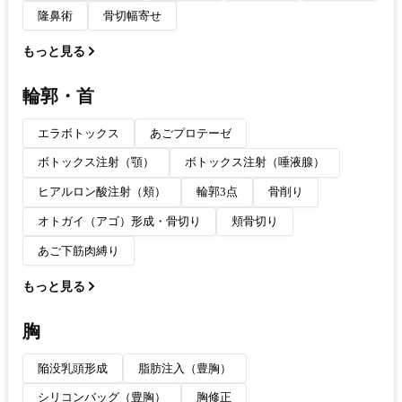
隆鼻術
骨切幅寄せ
もっと見る
輪郭・首
エラボトックス
あごプロテーゼ
ボトックス注射（顎）
ボトックス注射（唾液腺）
ヒアルロン酸注射（頬）
輪郭3点
骨削り
オトガイ（アゴ）形成・骨切り
頬骨切り
あご下筋肉縛り
もっと見る
胸
陥没乳頭形成
脂肪注入（豊胸）
シリコンバッグ（豊胸）
胸修正