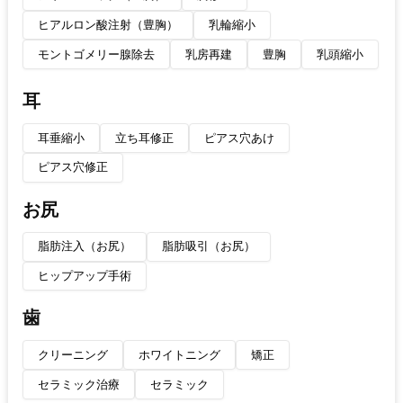
ヒアルロン酸注射（豊胸）
乳輪縮小
モントゴメリー腺除去
乳房再建
豊胸
乳頭縮小
耳
耳垂縮小
立ち耳修正
ピアス穴あけ
ピアス穴修正
お尻
脂肪注入（お尻）
脂肪吸引（お尻）
ヒップアップ手術
歯
クリーニング
ホワイトニング
矯正
セラミック治療
セラミック