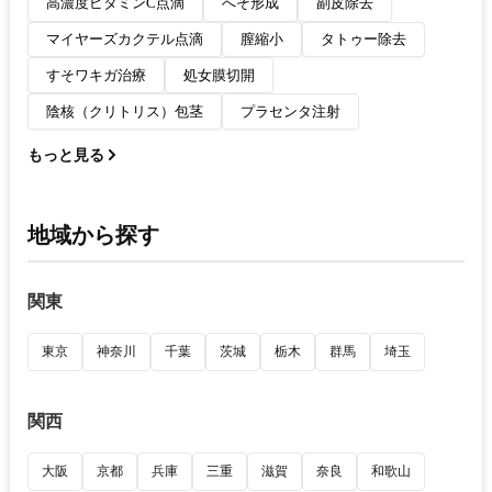
高濃度ビタミンC点滴
へそ形成
副皮除去
マイヤーズカクテル点滴
膣縮小
タトゥー除去
すそワキガ治療
処女膜切開
陰核（クリトリス）包茎
プラセンタ注射
もっと見る
地域から探す
関東
東京
神奈川
千葉
茨城
栃木
群馬
埼玉
関西
大阪
京都
兵庫
三重
滋賀
奈良
和歌山