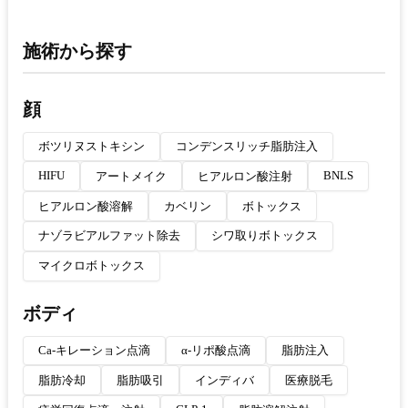
施術から探す
顔
ボツリヌストキシン
コンデンスリッチ脂肪注入
HIFU
BNLS
アートメイク
ヒアルロン酸注射
ヒアルロン酸溶解
カベリン
ボトックス
ナゾラビアルファット除去
シワ取りボトックス
マイクロボトックス
ボディ
Ca-キレーション点滴
α-リポ酸点滴
脂肪注入
脂肪冷却
脂肪吸引
インディバ
医療脱毛