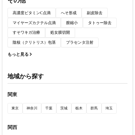
その他
高濃度ビタミンC点滴
へそ形成
副皮除去
マイヤーズカクテル点滴
膣縮小
タトゥー除去
すそワキガ治療
処女膜切開
陰核（クリトリス）包茎
プラセンタ注射
もっと見る
地域から探す
関東
東京
神奈川
千葉
茨城
栃木
群馬
埼玉
関西