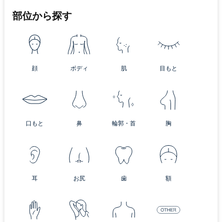
部位から探す
顔
ボディ
肌
目もと
口もと
鼻
輪郭・首
胸
耳
お尻
歯
額