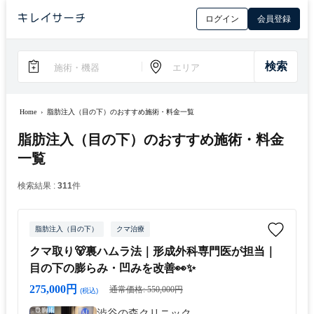
ログイン
会員登録
Home
›
脂肪注入（目の下）のおすすめ施術・料金一覧
脂肪注入（目の下）のおすすめ施術・料金
一覧
検索結果 :
311
件
脂肪注入（目の下）
クマ治療
クマ取り🐻裏ハムラ法｜形成外科専門医が担当｜
目の下の膨らみ・凹みを改善👀✨
275,000円
通常価格: 550,000円
(税込)
渋谷の森クリニック