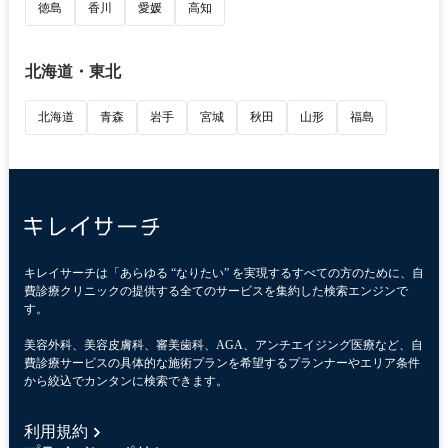
徳島
香川
愛媛
高知
北海道・東北
北海道
青森
岩手
宮城
秋田
山形
福島
キレイサーチは「あらゆる “なりたい” を実現するすべての方のために、自
費診療クリニックの提供する全てのサービスを集約した検索エンジンで
す。
美容外科、美容皮膚科、審美歯科、AGA、アンチエイジング医療など、自
費診療サービスの具体的な施術プランを希望するプランナーやエリア条件
から絞込でカンタンに検索できます。
利用規約