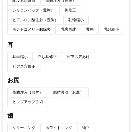
陥没乳頭形成
脂肪注入（豊胸）
シリコンバッグ（豊胸）
胸修正
ヒアルロン酸注射（豊胸）
乳輪縮小
モントゴメリー腺除去
乳房再建
豊胸
乳頭縮小
耳
耳垂縮小
立ち耳修正
ピアス穴あけ
ピアス穴修正
お尻
脂肪注入（お尻）
脂肪吸引（お尻）
ヒップアップ手術
歯
クリーニング
ホワイトニング
矯正