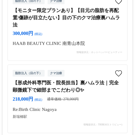
脂肪注入（目の下）
クマ治療
【モニター限定プランあり】【目元の脂肪を再配
置/傷跡が目立たない】目の下のクマ治療裏ハムラ
法
300,000円
(税込)
HAAB BEAUTY CLINIC 南青山本院
情報提供元：ホットペッパービューティー
脂肪注入（目の下）
クマ治療
【形成外科専門医・院長担当】裏ハムラ法｜完全
顕微鏡下で細部までこだわり◎✨
218,000円
通常価格: 278,000円
(税込)
Re:Birth Clinic Nagoya
新瑞橋駅
情報提供元：TRIBEAU(トリビュー)