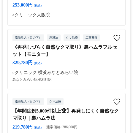
253,000円
(税込)
eクリニック大阪院
脂肪注入（目の下）
埋没法
クマ治療
二重整形
《再発しづらく自然なクマ取り》裏ハムラフルセ
ット【モニター】
329,780円
(税込)
eクリニック 横浜みなとみらい院
みなとみらい駅
桜木町駅
脂肪注入（目の下）
クマ治療
【年間症例5,000件以上🏆️】再発しにくく自然なク
マ取り｜裏ハムラ法
219,780円
通常価格: 286,000円
(税込)