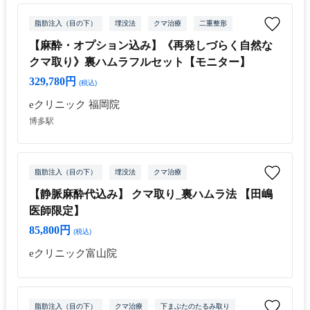
脂肪注入（目の下）
埋没法
クマ治療
二重整形
【麻酔・オプション込み】《再発しづらく自然な
クマ取り》裏ハムラフルセット【モニター】
329,780円
(税込)
eクリニック 福岡院
博多駅
脂肪注入（目の下）
埋没法
クマ治療
【静脈麻酔代込み】 クマ取り_裏ハムラ法 【田嶋
医師限定】
85,800円
(税込)
eクリニック富山院
脂肪注入（目の下）
クマ治療
下まぶたのたるみ取り