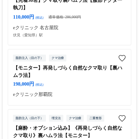
【先着30名】クマ取り裏ハムラ法【服部ドクター
執刀】
110,000円
通常価格: 286,000円
(税込)
eクリニック 名古屋院
伏見（愛知県）駅
脂肪注入（目の下）
クマ治療
【モニター】再発しづらく自然なクマ取り【裏ハ
ムラ法】
198,000円
(税込)
eクリニック那覇院
脂肪注入（目の下）
埋没法
クマ治療
二重整形
【麻酔・オプション込み】《再発しづらく自然な
クマ取り》裏ハムラ法【モニター】