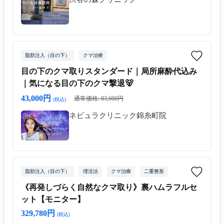
脂肪注入（目の下）
クマ治療
目の下のクマ取りスタンダード｜局所麻酔代込み
｜気になる目の下のクマ撃退🐻
43,000円
通常価格: 83,600円
(税込)
ネビュラクリニック錦糸町院
脂肪注入（目の下）
埋没法
クマ治療
二重整形
《再発しづらく自然なクマ取り》裏ハムラフルセ
ット【モニター】
329,780円
(税込)