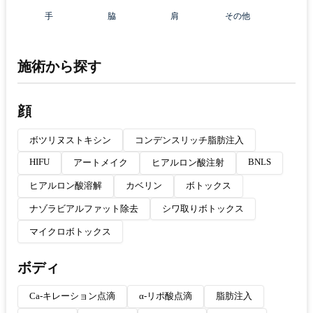
手
脇
肩
その他
施術から探す
顔
ボツリヌストキシン
コンデンスリッチ脂肪注入
HIFU
BNLS
アートメイク
ヒアルロン酸注射
ヒアルロン酸溶解
カベリン
ボトックス
ナゾラビアルファット除去
シワ取りボトックス
マイクロボトックス
ボディ
Ca-キレーション点滴
α-リポ酸点滴
脂肪注入