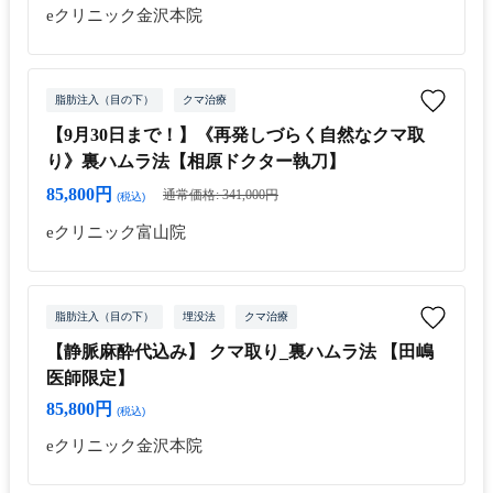
eクリニック金沢本院
脂肪注入（目の下）
クマ治療
【9月30日まで！】《再発しづらく自然なクマ取
り》裏ハムラ法【相原ドクター執刀】
85,800円
通常価格: 341,000円
(税込)
eクリニック富山院
脂肪注入（目の下）
埋没法
クマ治療
【静脈麻酔代込み】 クマ取り_裏ハムラ法 【田嶋
医師限定】
85,800円
(税込)
eクリニック金沢本院