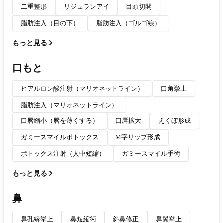
二重整形
リジュランアイ
目頭切開
脂肪注入（目の下）
脂肪注入（ゴルゴ線）
もっと見る
口もと
ヒアルロン酸注射（マリオネットライン）
口角挙上
脂肪注入（マリオネットライン）
口唇縮小（唇を薄くする）
口唇拡大
えくぼ形成
ガミースマイルボトックス
M字リップ形成
ボトックス注射（人中短縮）
ガミースマイル手術
もっと見る
鼻
鼻孔縁挙上
鼻短縮術
斜鼻修正
鼻翼挙上