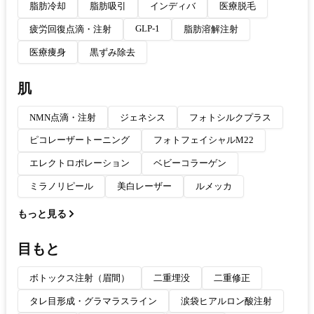
脂肪冷却
脂肪吸引
インディバ
医療脱毛
GLP-1
疲労回復点滴・注射
脂肪溶解注射
医療痩身
黒ずみ除去
肌
NMN点滴・注射
ジェネシス
フォトシルクプラス
ピコレーザートーニング
フォトフェイシャルM22
エレクトロポレーション
ベビーコラーゲン
ミラノリピール
美白レーザー
ルメッカ
もっと見る
目もと
ボトックス注射（眉間）
二重埋没
二重修正
タレ目形成・グラマラスライン
涙袋ヒアルロン酸注射