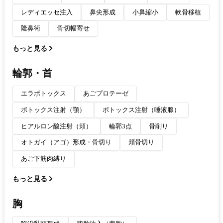
レディエッセ注入
鼻尖形成
小鼻縮小
軟骨移植
隆鼻術
骨切幅寄せ
もっと見る
輪郭・首
エラボトックス
あごプロテーゼ
ボトックス注射（顎）
ボトックス注射（唾液腺）
ヒアルロン酸注射（頬）
輪郭3点
骨削り
オトガイ（アゴ）形成・骨切り
頬骨切り
あご下筋肉縛り
もっと見る
胸