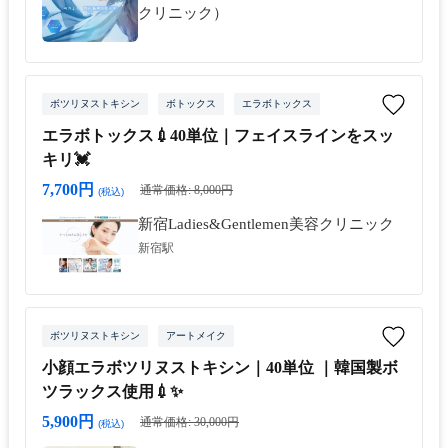
クリニック）
ボツリヌストキシン
ボトックス
エラボトックス
エラボトックス💉40単位｜フェイスラインをスッ
キリ💓
7,700円
通常価格: 8,000円
(税込)
新宿Ladies&Gentlemen美容クリニック
新宿駅
ボツリヌストキシン
アートメイク
小顔エラボツリヌストキシン｜40単位 ｜韓国製ボ
ツラックス使用💉✨
5,900円
通常価格: 30,000円
(税込)