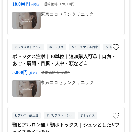
18,000円
通常価格: 128,000円
(税込)
東京ココセランクリニック
ボツリヌストキシン
ボトックス
ガミースマイル治療
シワ取りボトックス
ボトックス注射｜10単位｜追加購入可◎｜口角・
あご・眉間・目尻・人中・額など💉
5,000円
通常価格: 14,900円
(税込)
東京ココセランクリニック
ヒアルロン酸注射
ボツリヌストキシン
ボトックス
顎ヒアルロン酸＋顎ボトックス｜シュッとしたVフ
ェイスラインを✨