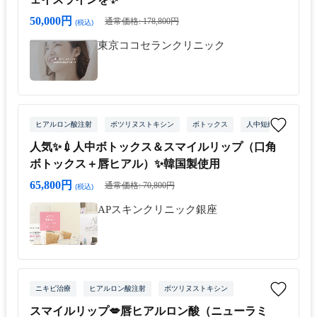
50,000円
通常価格: 178,800円
(税込)
東京ココセランクリニック
ヒアルロン酸注射
ボツリヌストキシン
ボトックス
人中短縮
口角ボ
人気✨💉人中ボトックス＆スマイルリップ（口角
ボトックス＋唇ヒアル）✨韓国製使用
65,800円
通常価格: 70,800円
(税込)
APスキンクリニック銀座
ニキビ治療
ヒアルロン酸注射
ボツリヌストキシン
スマイルリップ💋唇ヒアルロン酸（ニューラミ