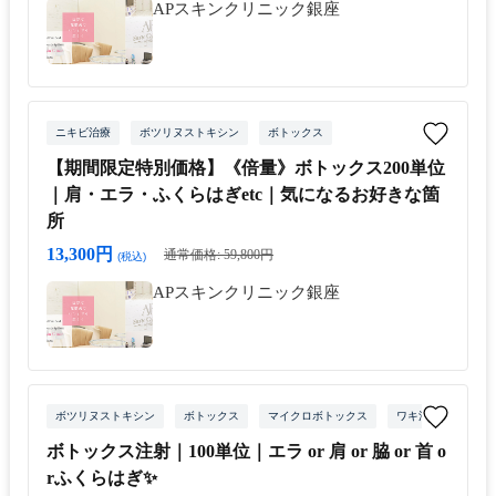
APスキンクリニック銀座
ニキビ治療
ボツリヌストキシン
ボトックス
【期間限定特別価格】《倍量》ボトックス200単位
｜肩・エラ・ふくらはぎetc｜気になるお好きな箇
所
13,300円
通常価格: 59,800円
(税込)
APスキンクリニック銀座
ボツリヌストキシン
ボトックス
マイクロボトックス
ワキ汗治療
ボトックス注射｜100単位｜エラ or 肩 or 脇 or 首 o
rふくらはぎ✨