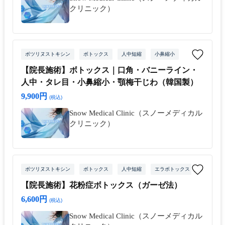
クリニック）
ボツリヌストキシン
ボトックス
人中短縮
小鼻縮小
【院長施術】ボトックス｜口角・バニーライン・
人中・タレ目・小鼻縮小・顎梅干じわ（韓国製）
9,900円
(税込)
Snow Medical Clinic（スノーメディカル
クリニック）
ボツリヌストキシン
ボトックス
人中短縮
エラボトックス
【院長施術】花粉症ボトックス（ガーゼ法）
6,600円
(税込)
Snow Medical Clinic（スノーメディカル