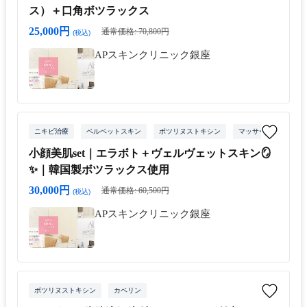
ス）＋口角ボツラックス
25,000円
通常価格: 70,800円
(税込)
APスキンクリニック銀座
ニキビ治療
ベルベットスキン
ボツリヌストキシン
マッサージピール
小顔美肌set｜エラボト＋ヴェルヴェットスキン🪞
✨｜韓国製ボツラックス使用
30,000円
通常価格: 60,500円
(税込)
APスキンクリニック銀座
ボツリヌストキシン
カベリン