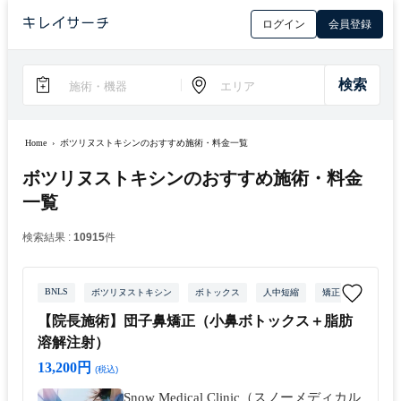
ログイン
会員登録
Home
›
ボツリヌストキシンのおすすめ施術・料金一覧
ボツリヌストキシンのおすすめ施術・料金
一覧
検索結果 :
10915
件
BNLS
ボツリヌストキシン
ボトックス
人中短縮
矯正
エラボト
【院長施術】団子鼻矯正（小鼻ボトックス＋脂肪
溶解注射）
13,200円
(税込)
Snow Medical Clinic（スノーメディカル