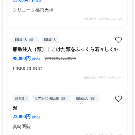
(税込)
クリニーク福岡天神
情報提供元：美容医療の口コミ広場
脂肪注入（頬）
脂肪注入
脂肪注入（頬）｜こけた頬をふっくら若々しく✨
98,000円
通常価格: 128,000円
(税込)
LIBER CLINIC
情報提供元：TRIBEAU(トリビュー)
頬骨切り
ヒアルロン酸注射（頬）
脂肪注入（頬）
頬
22,000円
(税込)
真崎医院