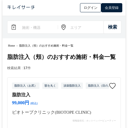
ログイン
会員登録
Home
›
脂肪注入（頬）のおすすめ施術・料金一覧
脂肪注入（頬）のおすすめ施術・料金一覧
検索結果 :
17
件
脂肪注入（お尻）
額を丸く
涙袋脂肪注入
脂肪注入（目の上）
脂肪
脂肪注入
99,000円
(税込)
ビオトープクリニック(BIOTOPE CLINIC)
情報提供元：ホットペッパービューティー