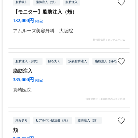
脂肪吸引
脂肪注入（頬）
脂肪注入
【モニター】脂肪注入（頬）
132,000円
(税込)
アムルーズ美容外科 大阪院
情報提供元：カンナムオンニ
脂肪注入（お尻）
額を丸く
涙袋脂肪注入
脂肪注入（目の上）
脂肪
脂肪注入
385,000円
(税込)
真崎医院
情報提供元：美容医療の口コミ広場
頬骨切り
ヒアルロン酸注射（頬）
脂肪注入（頬）
頬