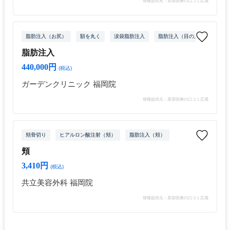
情報提供元：美容医療の口コミ広場
脂肪注入（お尻）
額を丸く
涙袋脂肪注入
脂肪注入（目の上）
脂肪
脂肪注入
440,000円
(税込)
ガーデンクリニック 福岡院
情報提供元：美容医療の口コミ広場
頬骨切り
ヒアルロン酸注射（頬）
脂肪注入（頬）
頬
3,410円
(税込)
共立美容外科 福岡院
情報提供元：美容医療の口コミ広場