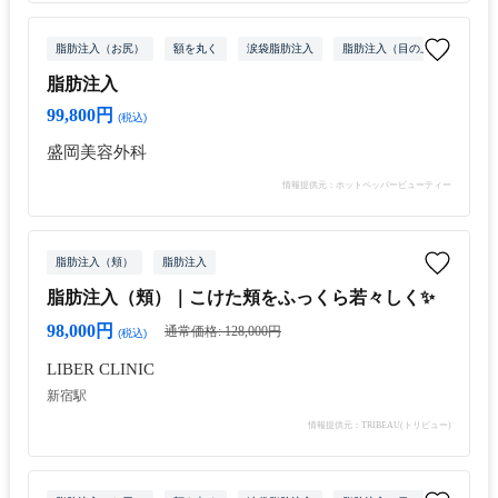
脂肪注入（お尻）
額を丸く
涙袋脂肪注入
脂肪注入（目の上）
脂肪
脂肪注入
99,800円
(税込)
盛岡美容外科
情報提供元：ホットペッパービューティー
脂肪注入（頬）
脂肪注入
脂肪注入（頬）｜こけた頬をふっくら若々しく✨
98,000円
通常価格: 128,000円
(税込)
LIBER CLINIC
新宿駅
情報提供元：TRIBEAU(トリビュー)