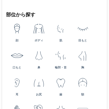
部位から探す
顔
ボディ
肌
目もと
口もと
鼻
輪郭・首
胸
耳
お尻
歯
額