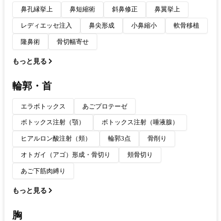
鼻孔縁挙上
鼻短縮術
斜鼻修正
鼻翼挙上
レディエッセ注入
鼻尖形成
小鼻縮小
軟骨移植
隆鼻術
骨切幅寄せ
もっと見る
輪郭・首
エラボトックス
あごプロテーゼ
ボトックス注射（顎）
ボトックス注射（唾液腺）
ヒアルロン酸注射（頬）
輪郭3点
骨削り
オトガイ（アゴ）形成・骨切り
頬骨切り
あご下筋肉縛り
もっと見る
胸