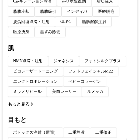
Ca-キレーション点滴
α-リポ酸点滴
脂肪注入
脂肪冷却
脂肪吸引
インディバ
医療脱毛
GLP-1
疲労回復点滴・注射
脂肪溶解注射
医療痩身
黒ずみ除去
肌
NMN点滴・注射
ジェネシス
フォトシルクプラス
ピコレーザートーニング
フォトフェイシャルM22
エレクトロポレーション
ベビーコラーゲン
ミラノリピール
美白レーザー
ルメッカ
もっと見る
目もと
ボトックス注射（眉間）
二重埋没
二重修正