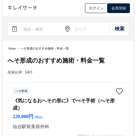
ログイン
会員登録
Home
›
へそ形成のおすすめ施術・料金一覧
へそ形成のおすすめ施術・料金一覧
検索結果 :
14
件
へそ形成
《気になるおへその形に》でべそ手術（へそ形
成）
220,000円
(税込)
仙台駅前美容外科
情報提供元：ホットペッパービューティー