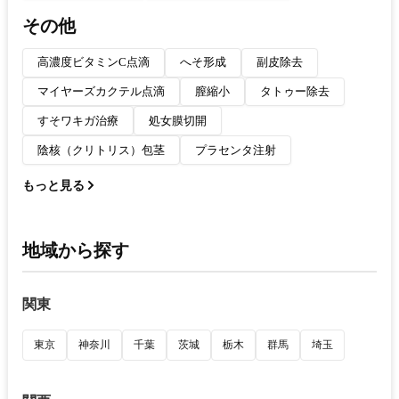
その他
高濃度ビタミンC点滴
へそ形成
副皮除去
マイヤーズカクテル点滴
膣縮小
タトゥー除去
すそワキガ治療
処女膜切開
陰核（クリトリス）包茎
プラセンタ注射
もっと見る
地域から探す
関東
東京
神奈川
千葉
茨城
栃木
群馬
埼玉