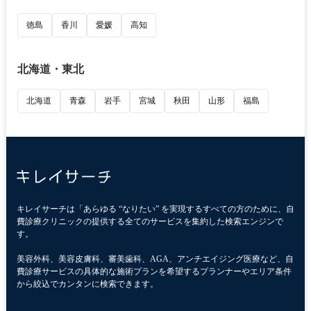
徳島
香川
愛媛
高知
北海道・東北
北海道
青森
岩手
宮城
秋田
山形
福島
キレイサーチは「あらゆる “なりたい” を実現するすべての方のために、自
費診療クリニックの提供する全てのサービスを集約した検索エンジンで
す。
美容外科、美容皮膚科、審美歯科、AGA、アンチエイジング医療など、自
費診療サービスの具体的な施術プランを希望するプランナーやエリア条件
から絞込でカンタンに検索できます。