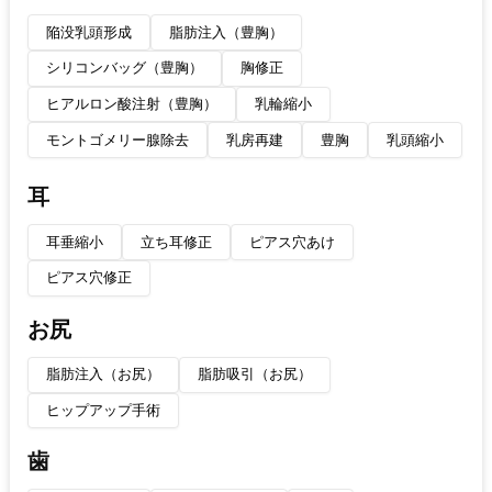
陥没乳頭形成
脂肪注入（豊胸）
シリコンバッグ（豊胸）
胸修正
ヒアルロン酸注射（豊胸）
乳輪縮小
モントゴメリー腺除去
乳房再建
豊胸
乳頭縮小
耳
耳垂縮小
立ち耳修正
ピアス穴あけ
ピアス穴修正
お尻
脂肪注入（お尻）
脂肪吸引（お尻）
ヒップアップ手術
歯