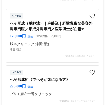
へそ形成
へそ形成（単純法）｜麻酔込｜経験豊富な美容外
科専門医／形成外科専門／医学博士が在籍✨
120,000円
通常価格: 165,000円
(税込)
城本クリニック 津田沼院
津田沼駅
情報提供元：TRIBEAU(トリビュー)
へそ形成
へそ形成術《でべそが気になる方》
275,000円
(税込)
プリモ麻布十番クリニック
情報提供元：ホットペッパービューティー