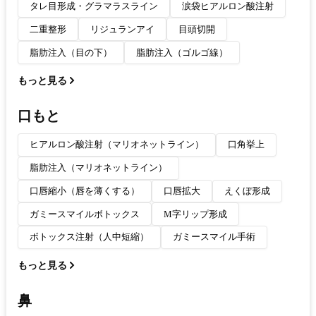
タレ目形成・グラマラスライン
涙袋ヒアルロン酸注射
二重整形
リジュランアイ
目頭切開
脂肪注入（目の下）
脂肪注入（ゴルゴ線）
もっと見る
口もと
ヒアルロン酸注射（マリオネットライン）
口角挙上
脂肪注入（マリオネットライン）
口唇縮小（唇を薄くする）
口唇拡大
えくぼ形成
ガミースマイルボトックス
M字リップ形成
ボトックス注射（人中短縮）
ガミースマイル手術
もっと見る
鼻