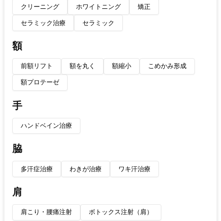
クリーニング
ホワイトニング
矯正
セラミック治療
セラミック
額
前額リフト
額を丸く
額縮小
こめかみ形成
額プロテーゼ
手
ハンドベイン治療
脇
多汗症治療
わきが治療
ワキ汗治療
肩
肩こり・腰痛注射
ボトックス注射（肩）