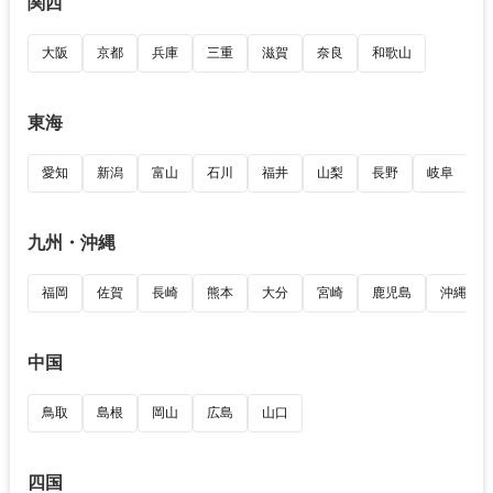
関西
大阪
京都
兵庫
三重
滋賀
奈良
和歌山
東海
愛知
新潟
富山
石川
福井
山梨
長野
岐阜
九州・沖縄
福岡
佐賀
長崎
熊本
大分
宮崎
鹿児島
沖縄
中国
鳥取
島根
岡山
広島
山口
四国