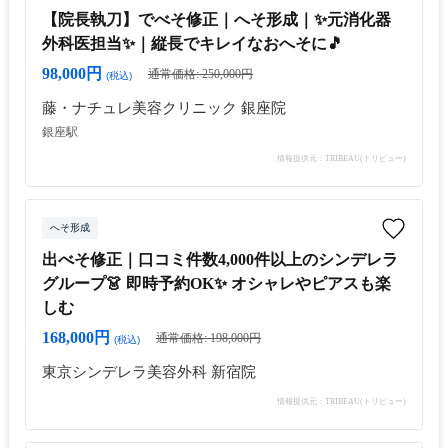
【院長執刀】でべそ修正｜へそ形成｜✨元消化器
外科医担当✨｜縦長でキレイなおへそに🎵
98,000円
通常価格: 250,000円
(税込)
藤・ナチュレ美容クリニック 銀座院
銀座駅
情報提供元：TRIBEAU(トリビュー)
へそ形成
出べそ修正｜口コミ件数4,000件以上のシンデレラ
グループ👗 即時予約OK✨ オシャレやピアスも楽
しむ
168,000円
通常価格: 198,000円
(税込)
東京シンデレラ美容外科 新宿院
情報提供元：TRIBEAU(トリビュー)