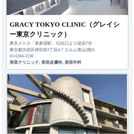
GRACY TOKYO CLINIC（グレイシ
ー東京クリニック）
東京メトロ「表参道駅」A2出口より徒歩7分
東京都渋谷区神宮前3丁目4-7 エルム青山2階A
03-6384-5530
美容クリニック, 美容皮膚科, 美容外科