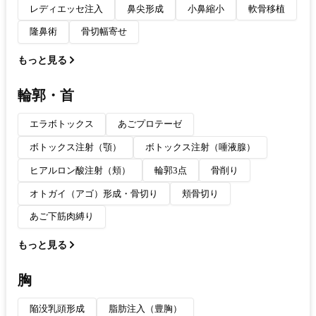
レディエッセ注入
鼻尖形成
小鼻縮小
軟骨移植
隆鼻術
骨切幅寄せ
もっと見る
輪郭・首
エラボトックス
あごプロテーゼ
ボトックス注射（顎）
ボトックス注射（唾液腺）
ヒアルロン酸注射（頬）
輪郭3点
骨削り
オトガイ（アゴ）形成・骨切り
頬骨切り
あご下筋肉縛り
もっと見る
胸
陥没乳頭形成
脂肪注入（豊胸）