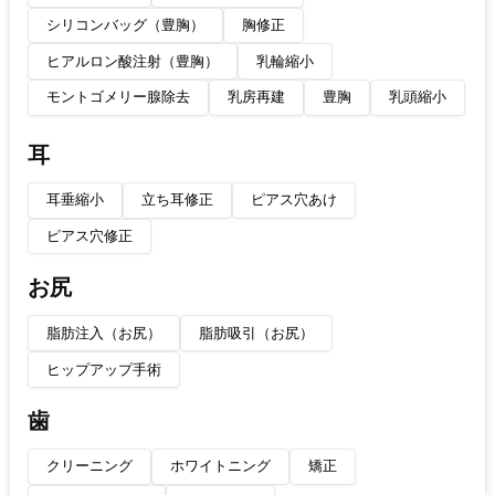
シリコンバッグ（豊胸）
胸修正
ヒアルロン酸注射（豊胸）
乳輪縮小
モントゴメリー腺除去
乳房再建
豊胸
乳頭縮小
耳
耳垂縮小
立ち耳修正
ピアス穴あけ
ピアス穴修正
お尻
脂肪注入（お尻）
脂肪吸引（お尻）
ヒップアップ手術
歯
クリーニング
ホワイトニング
矯正