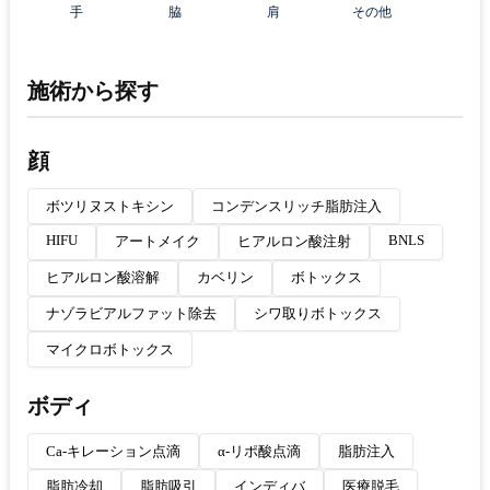
手
脇
肩
その他
施術から探す
顔
ボツリヌストキシン
コンデンスリッチ脂肪注入
HIFU
BNLS
アートメイク
ヒアルロン酸注射
ヒアルロン酸溶解
カベリン
ボトックス
ナゾラビアルファット除去
シワ取りボトックス
マイクロボトックス
ボディ
Ca-キレーション点滴
α-リポ酸点滴
脂肪注入
脂肪冷却
脂肪吸引
インディバ
医療脱毛