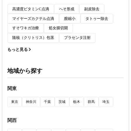
高濃度ビタミンC点滴
へそ形成
副皮除去
マイヤーズカクテル点滴
膣縮小
タトゥー除去
すそワキガ治療
処女膜切開
陰核（クリトリス）包茎
プラセンタ注射
もっと見る
地域から探す
関東
東京
神奈川
千葉
茨城
栃木
群馬
埼玉
関西