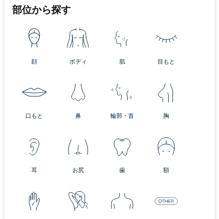
部位から探す
顔
ボディ
肌
目もと
口もと
鼻
輪郭・首
胸
耳
お尻
歯
額