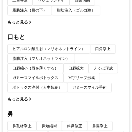
二重整形
リジュランアイ
目頭切開
脂肪注入（目の下）
脂肪注入（ゴルゴ線）
もっと見る
口もと
ヒアルロン酸注射（マリオネットライン）
口角挙上
脂肪注入（マリオネットライン）
口唇縮小（唇を薄くする）
口唇拡大
えくぼ形成
ガミースマイルボトックス
M字リップ形成
ボトックス注射（人中短縮）
ガミースマイル手術
もっと見る
鼻
鼻孔縁挙上
鼻短縮術
斜鼻修正
鼻翼挙上