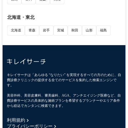
北海道・東北
北海道
青森
岩手
宮城
秋田
山形
福島
キレイサーチは「あらゆる “なりたい” を実現するすべての方のために、自
費診療クリニックの提供する全てのサービスを集約した検索エンジンで
す。
美容外科、美容皮膚科、審美歯科、AGA、アンチエイジング医療など、自
費診療サービスの具体的な施術プランを希望するプランナーやエリア条件
から絞込でカンタンに検索できます。
利用規約
プライバシーポリシー