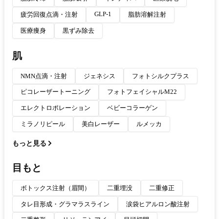
GLP-1
疲労回復点滴・注射
脂肪溶解注射
医療痩身
黒ずみ除去
肌
NMN点滴・注射
ジェネシス
フォトシルクプラス
ピコレーザートーニング
フォトフェイシャルM22
エレクトロポレーション
ベビーコラーゲン
ミラノリピール
美白レーザー
ルメッカ
もっと見る
目もと
ボトックス注射（眉間）
二重埋没
二重修正
タレ目形成・グラマラスライン
涙袋ヒアルロン酸注射