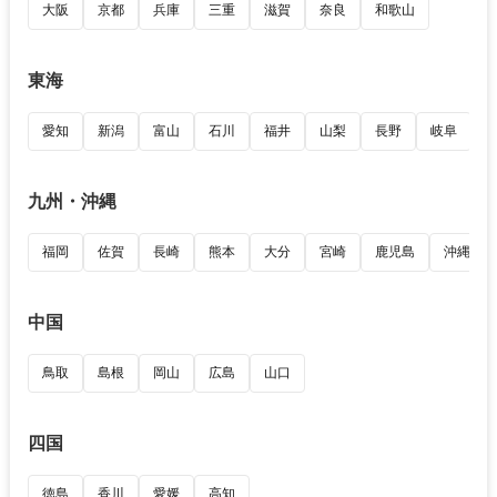
大阪
京都
兵庫
三重
滋賀
奈良
和歌山
東海
愛知
新潟
富山
石川
福井
山梨
長野
岐阜
九州・沖縄
福岡
佐賀
長崎
熊本
大分
宮崎
鹿児島
沖縄
中国
鳥取
島根
岡山
広島
山口
四国
徳島
香川
愛媛
高知