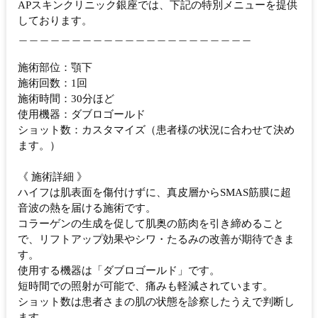
APスキンクリニック銀座では、下記の特別メニューを提供
しております。
＿＿＿＿＿＿＿＿＿＿＿＿＿＿＿＿＿＿＿＿＿＿
施術部位：顎下
施術回数：1回
施術時間：30分ほど
使用機器：ダブロゴールド
ショット数：カスタマイズ（患者様の状況に合わせて決め
ます。）
《 施術詳細 》
ハイフは肌表面を傷付けずに、真皮層からSMAS筋膜に超
音波の熱を届ける施術です。
コラーゲンの生成を促して肌奥の筋肉を引き締めること
で、リフトアップ効果やシワ・たるみの改善が期待できま
す。
使用する機器は「ダブロゴールド」です。
短時間での照射が可能で、痛みも軽減されています。
ショット数は患者さまの肌の状態を診察したうえで判断し
ます。