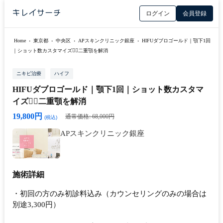
ログイン
会員登録
Home
›
東京都
›
中央区
›
APスキンクリニック銀座
›
HIFUダブロゴールド｜顎下1回
｜ショット数カスタマイズ👩‍⚕️二重顎を解消
ニキビ治療
ハイフ
HIFUダブロゴールド｜顎下1回｜ショット数カスタマ
イズ👩‍⚕️二重顎を解消
19,800円
通常価格: 68,000円
(税込)
APスキンクリニック銀座
施術詳細
・初回の方のみ初診料込み（カウンセリングのみの場合は
別途3,300円）