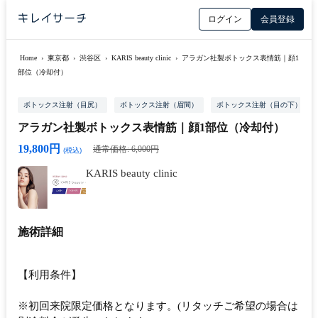
ログイン
会員登録
Home
›
東京都
›
渋谷区
›
KARIS beauty clinic
›
アラガン社製ボトックス表情筋｜顔1
部位（冷却付）
ボトックス注射（目尻）
ボトックス注射（眉間）
ボトックス注射（目の下）
アラガン社製ボトックス表情筋｜顔1部位（冷却付）
19,800円
通常価格: 6,000円
(税込)
KARIS beauty clinic
施術詳細
【利用条件】
※初回来院限定価格となります。(リタッチご希望の場合は