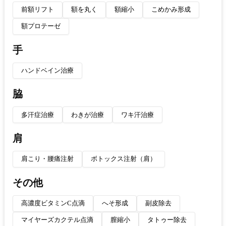
前額リフト
額を丸く
額縮小
こめかみ形成
額プロテーゼ
手
ハンドベイン治療
脇
多汗症治療
わきが治療
ワキ汗治療
肩
肩こり・腰痛注射
ボトックス注射（肩）
その他
高濃度ビタミンC点滴
へそ形成
副皮除去
マイヤーズカクテル点滴
膣縮小
タトゥー除去