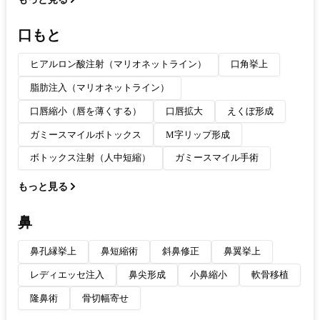
口もと
ヒアルロン酸注射（マリオネットライン）
口角挙上
脂肪注入（マリオネットライン）
口唇縮小（唇を薄くする）
口唇拡大
えくぼ形成
ガミースマイルボトックス
M字リップ形成
ボトックス注射（人中短縮）
ガミースマイル手術
もっと見る
鼻
鼻孔縁挙上
鼻短縮術
斜鼻修正
鼻翼挙上
レディエッセ注入
鼻尖形成
小鼻縮小
軟骨移植
隆鼻術
骨切幅寄せ