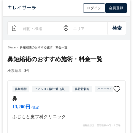
ログイン
会員登録
Home
›
鼻短縮術のおすすめ施術・料金一覧
鼻短縮術のおすすめ施術・料金一覧
検索結果 :
3
件
鼻短縮術
ヒアルロン酸注射（鼻）
鼻骨骨切り
バニーライン・鼻根ボトッ
鼻
13,200円
(税込)
ふじもと皮フ科クリニック
情報提供元：美容医療の口コミ広場