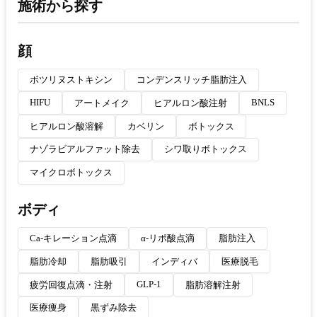
施術から探す
顔
ボツリヌストキシン
コンデンスリッチ脂肪注入
HIFU
BNLS
アートメイク
ヒアルロン酸注射
ヒアルロン酸溶解
カベリン
ボトックス
ナゾラビアルファット除去
シワ取りボトックス
マイクロボトックス
ボディ
Ca-キレーション点滴
α-リポ酸点滴
脂肪注入
脂肪冷却
脂肪吸引
インディバ
医療脱毛
GLP-1
疲労回復点滴・注射
脂肪溶解注射
医療痩身
黒ずみ除去