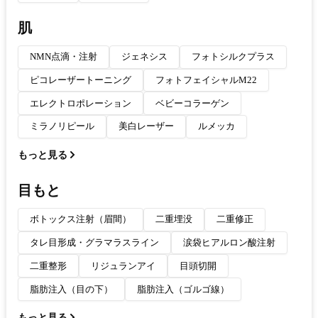
肌
NMN点滴・注射
ジェネシス
フォトシルクプラス
ピコレーザートーニング
フォトフェイシャルM22
エレクトロポレーション
ベビーコラーゲン
ミラノリピール
美白レーザー
ルメッカ
もっと見る
目もと
ボトックス注射（眉間）
二重埋没
二重修正
タレ目形成・グラマラスライン
涙袋ヒアルロン酸注射
二重整形
リジュランアイ
目頭切開
脂肪注入（目の下）
脂肪注入（ゴルゴ線）
もっと見る