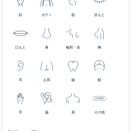
顔
ボディ
肌
目もと
口もと
鼻
輪郭・首
胸
耳
お尻
歯
額
手
脇
肩
その他