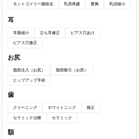
モントゴメリー腺除去
乳房再建
豊胸
乳頭縮小
耳
耳垂縮小
立ち耳修正
ピアス穴あけ
ピアス穴修正
お尻
脂肪注入（お尻）
脂肪吸引（お尻）
ヒップアップ手術
歯
クリーニング
ホワイトニング
矯正
セラミック治療
セラミック
額