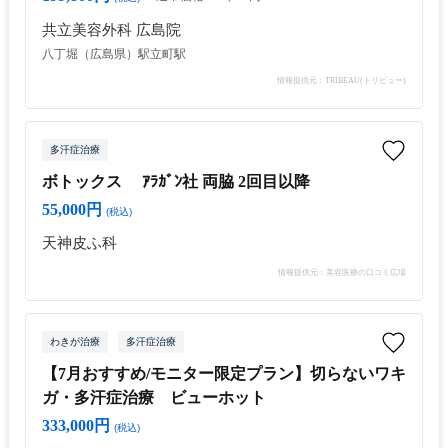
共立美容外科 広島院
八丁堀（広島県）駅
立町駅
情報提供元：TRIBEAU(トリビュー)
多汗症治療
ボトックス ｱﾗｶﾞﾝ社 両脇 2回目以降
55,000円
(税込)
天神皮ふ科
情報提供元：美容医療の口コミ広場
わきが治療
多汗症治療
【7月おすすめ/モニター限定プラン】切らないワキ
ガ・多汗症治療 ビューホット
333,000円
(税込)