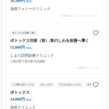
30,360円
(税込)
池袋フェミークリニック
情報提供元：ホットペッパービューティー
ボトックス注射（首）
ボトックス注射（首）/首のしわを改善へ導く
55,000円
(税込)
しまだ訪問診療クリニック
上新庄駅
下新庄駅
JR淡路駅
情報提供元：キレイパス
シワ取りボトックス
ボトックス
マイクロボトックス
ボトックス注射（目
ボトックス
44,000円
(税込)
赤井クリニック