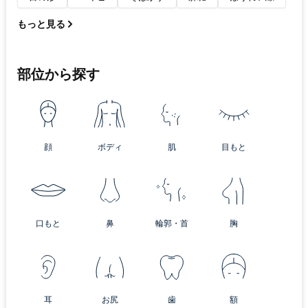
もっと見る
部位から探す
顔
ボディ
肌
目もと
口もと
鼻
輪郭・首
胸
耳
お尻
歯
額