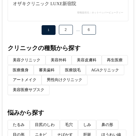
オザキクリニック LUXE新宿院
情報提供元：ホットペッパービューティー
2
…
6
1
クリニックの種類から探す
美容クリニック
美容外科
美容皮膚科
再生医療
医療痩身
審美歯科
医療脱毛
AGAクリニック
アートメイク
男性向けクリニック
美容医療サブスク
悩みから探す
たるみ
目尻のしわ
毛穴
しみ
鼻の形
目の形
ニキビ
そばかす
肝斑
ほうれい線