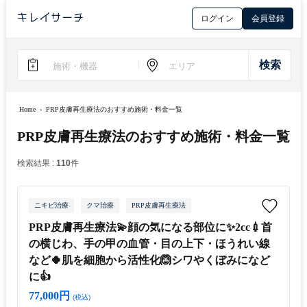
ログイン
会員登録
Home
›
PRP皮膚再生療法のおすすめ施術・料金一覧
PRP皮膚再生療法のおすすめ施術・料金一覧
検索結果 :
110
件
ニキビ治療
クマ治療
PRP皮膚再生療法
PRP皮膚再生療法💫顔の気になる部位に✨2cc💉首
の横じわ、手の甲の血管・目の上下・ほうれい線
など🍀肌を細胞から活性化🙆シワやくぼみになど
に👍
77,000円
(税込)