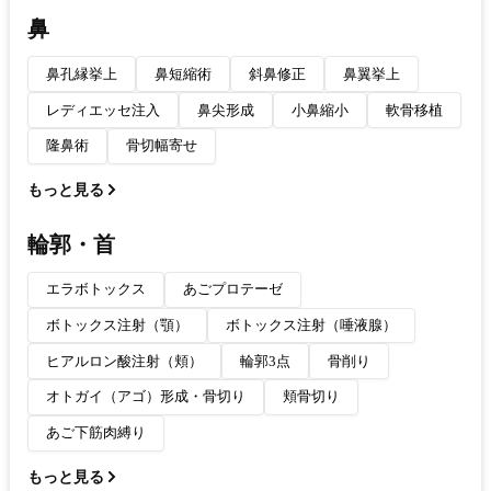
鼻
鼻孔縁挙上
鼻短縮術
斜鼻修正
鼻翼挙上
レディエッセ注入
鼻尖形成
小鼻縮小
軟骨移植
隆鼻術
骨切幅寄せ
もっと見る
輪郭・首
エラボトックス
あごプロテーゼ
ボトックス注射（顎）
ボトックス注射（唾液腺）
ヒアルロン酸注射（頬）
輪郭3点
骨削り
オトガイ（アゴ）形成・骨切り
頬骨切り
あご下筋肉縛り
もっと見る