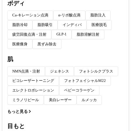
ボディ
Ca-キレーション点滴
α-リポ酸点滴
脂肪注入
脂肪冷却
脂肪吸引
インディバ
医療脱毛
GLP-1
疲労回復点滴・注射
脂肪溶解注射
医療痩身
黒ずみ除去
肌
NMN点滴・注射
ジェネシス
フォトシルクプラス
ピコレーザートーニング
フォトフェイシャルM22
エレクトロポレーション
ベビーコラーゲン
ミラノリピール
美白レーザー
ルメッカ
もっと見る
目もと