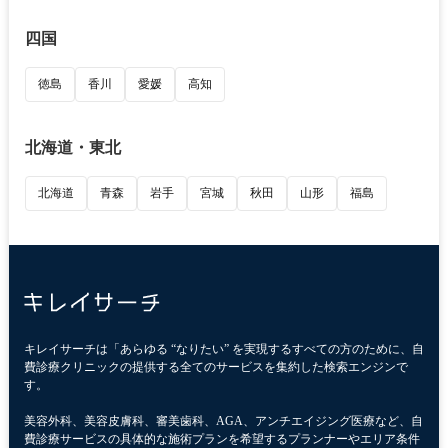
四国
徳島
香川
愛媛
高知
北海道・東北
北海道
青森
岩手
宮城
秋田
山形
福島
キレイサーチは「あらゆる “なりたい” を実現するすべての方のために、自
費診療クリニックの提供する全てのサービスを集約した検索エンジンで
す。
美容外科、美容皮膚科、審美歯科、AGA、アンチエイジング医療など、自
費診療サービスの具体的な施術プランを希望するプランナーやエリア条件