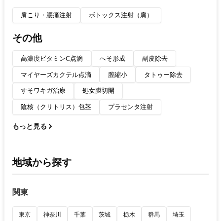
肩こり・腰痛注射
ボトックス注射（肩）
その他
高濃度ビタミンC点滴
へそ形成
副皮除去
マイヤーズカクテル点滴
膣縮小
タトゥー除去
すそワキガ治療
処女膜切開
陰核（クリトリス）包茎
プラセンタ注射
もっと見る
地域から探す
関東
東京
神奈川
千葉
茨城
栃木
群馬
埼玉