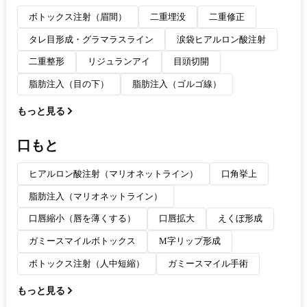
ボトックス注射（眉間）
二重埋没
二重修正
タレ目形成・グラマラスライン
涙袋ヒアルロン酸注射
二重整形
リジュランアイ
目頭切開
脂肪注入（目の下）
脂肪注入（ゴルゴ線）
もっと見る
口もと
ヒアルロン酸注射（マリオネットライン）
口角挙上
脂肪注入（マリオネットライン）
口唇縮小（唇を薄くする）
口唇拡大
えくぼ形成
ガミースマイルボトックス
M字リップ形成
ボトックス注射（人中短縮）
ガミースマイル手術
もっと見る