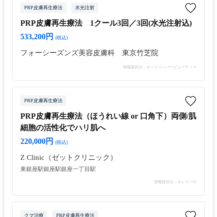
PRP皮膚再生療法
水光注射
PRP皮膚再生療法 1クール3回／3回(水光注射込)
533,200円
(税込)
フォーシーズンズ美容皮膚科 東京竹芝院
情報提供元：ホットペッパービューティー
PRP皮膚再生療法
PRP皮膚再生療法（ほうれい線 or 口角下）両側/肌
細胞の活性化でハリ肌へ
220,000円
(税込)
Z Clinic（ゼットクリニック）
東銀座駅
銀座駅
銀座一丁目駅
情報提供元：キレイパス
クマ治療
PRP皮膚再生療法