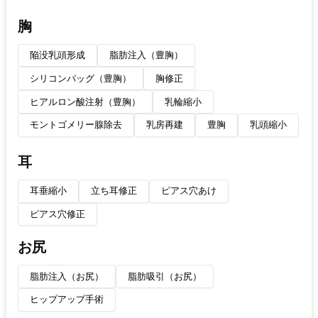
胸
陥没乳頭形成
脂肪注入（豊胸）
シリコンバッグ（豊胸）
胸修正
ヒアルロン酸注射（豊胸）
乳輪縮小
モントゴメリー腺除去
乳房再建
豊胸
乳頭縮小
耳
耳垂縮小
立ち耳修正
ピアス穴あけ
ピアス穴修正
お尻
脂肪注入（お尻）
脂肪吸引（お尻）
ヒップアップ手術