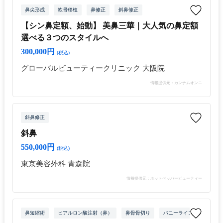
鼻尖形成
軟骨移植
鼻修正
斜鼻修正
【シン鼻定額、始動】 美鼻三華｜大人気の鼻定額
選べる３つのスタイルへ
300,000円
(税込)
グローバルビューティークリニック 大阪院
情報提供元：カンナムオンニ
斜鼻修正
斜鼻
550,000円
(税込)
東京美容外科 青森院
情報提供元：ホットペッパービューティー
鼻短縮術
ヒアルロン酸注射（鼻）
鼻骨骨切り
バニーライン・鼻根ボトッ