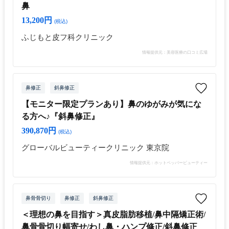
鼻
13,200円
(税込)
ふじもと皮フ科クリニック
情報提供元：美容医療の口コミ広場
鼻修正
斜鼻修正
【モニター限定プランあり】鼻のゆがみが気にな
る方へ♪『斜鼻修正』
390,870円
(税込)
グローバルビューティークリニック 東京院
情報提供元：ホットペッパービューティー
鼻骨骨切り
鼻修正
斜鼻修正
＜理想の鼻を目指す＞真皮脂肪移植/鼻中隔矯正術/
鼻骨骨切り幅寄せ/わし鼻・ハンプ修正/斜鼻修正