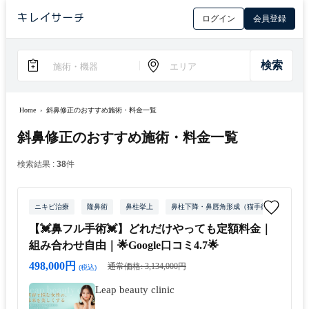
ログイン
会員登録
Home
›
斜鼻修正のおすすめ施術・料金一覧
斜鼻修正のおすすめ施術・料金一覧
検索結果 :
38
件
ニキビ治療
隆鼻術
鼻柱挙上
鼻柱下降・鼻唇角形成（猫手術）
鼻尖
【💓鼻フル手術💓】どれだけやっても定額料金｜
組み合わせ自由｜🌟Google口コミ4.7🌟
498,000円
通常価格: 3,134,000円
(税込)
Leap beauty clinic