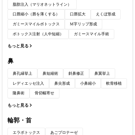
脂肪注入（マリオネットライン）
口唇縮小（唇を薄くする）
口唇拡大
えくぼ形成
ガミースマイルボトックス
M字リップ形成
ボトックス注射（人中短縮）
ガミースマイル手術
もっと見る
鼻
鼻孔縁挙上
鼻短縮術
斜鼻修正
鼻翼挙上
レディエッセ注入
鼻尖形成
小鼻縮小
軟骨移植
隆鼻術
骨切幅寄せ
もっと見る
輪郭・首
エラボトックス
あごプロテーゼ