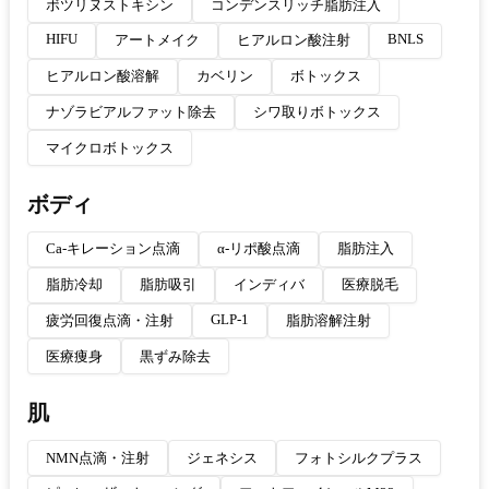
ボツリヌストキシン
コンデンスリッチ脂肪注入
HIFU
BNLS
アートメイク
ヒアルロン酸注射
ヒアルロン酸溶解
カベリン
ボトックス
ナゾラビアルファット除去
シワ取りボトックス
マイクロボトックス
ボディ
Ca-キレーション点滴
α-リポ酸点滴
脂肪注入
脂肪冷却
脂肪吸引
インディバ
医療脱毛
GLP-1
疲労回復点滴・注射
脂肪溶解注射
医療痩身
黒ずみ除去
肌
NMN点滴・注射
ジェネシス
フォトシルクプラス