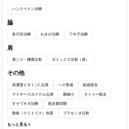
ハンドベイン治療
脇
多汗症治療
わきが治療
ワキ汗治療
肩
肩こり・腰痛注射
ボトックス注射（肩）
その他
高濃度ビタミンC点滴
へそ形成
副皮除去
マイヤーズカクテル点滴
膣縮小
タトゥー除去
すそワキガ治療
処女膜切開
陰核（クリトリス）包茎
プラセンタ注射
もっと見る