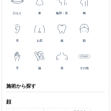
口もと
鼻
輪郭・首
胸
耳
お尻
歯
額
手
脇
肩
その他
施術から探す
顔