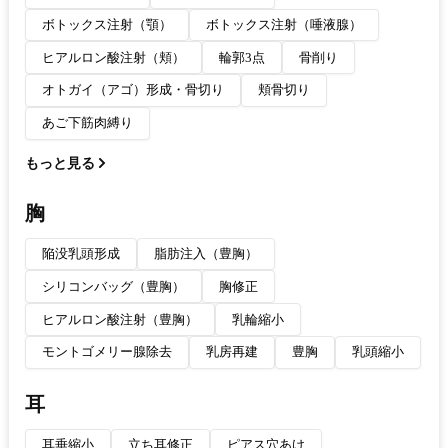
ボトックス注射（顎）
ボトックス注射（唾液腺）
ヒアルロン酸注射（頬）
輪郭3点
骨削り
オトガイ（アゴ）形成・骨切り
頬骨切り
あご下筋肉縛り
もっと見る
胸
陥没乳頭形成
脂肪注入（豊胸）
シリコンバッグ（豊胸）
胸修正
ヒアルロン酸注射（豊胸）
乳輪縮小
モントゴメリー腺除去
乳房再建
豊胸
乳頭縮小
耳
耳垂縮小
立ち耳修正
ピアス穴あけ