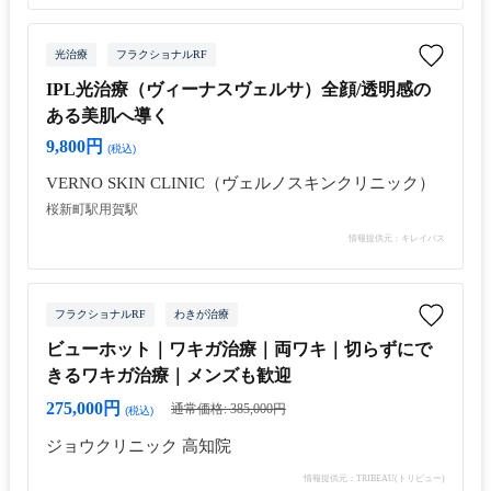
光治療
フラクショナルRF
IPL光治療（ヴィーナスヴェルサ）全顔/透明感の
ある美肌へ導く
9,800円
(税込)
VERNO SKIN CLINIC（ヴェルノスキンクリニック）
桜新町駅
用賀駅
情報提供元：キレイパス
フラクショナルRF
わきが治療
ビューホット｜ワキガ治療｜両ワキ｜切らずにで
きるワキガ治療｜メンズも歓迎
275,000円
通常価格: 385,000円
(税込)
ジョウクリニック 高知院
情報提供元：TRIBEAU(トリビュー)