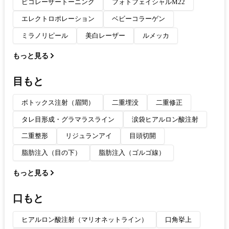
ピコレーザートーニング
フォトフェイシャルM22
エレクトロポレーション
ベビーコラーゲン
ミラノリピール
美白レーザー
ルメッカ
もっと見る
目もと
ボトックス注射（眉間）
二重埋没
二重修正
タレ目形成・グラマラスライン
涙袋ヒアルロン酸注射
二重整形
リジュランアイ
目頭切開
脂肪注入（目の下）
脂肪注入（ゴルゴ線）
もっと見る
口もと
ヒアルロン酸注射（マリオネットライン）
口角挙上