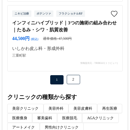
ニキビ治療
ポテンツァ
フラクショナルRF
インフィニハイブリッド｜3つの施術の組み合わせ
｜たるみ・シワ・肌質改善
44,500円
通常価格: 47,500円
(税込)
いしかわ皮ふ科・形成外科
三重町駅
情報提供元：TRIBEAU(トリビュー)
2
1
クリニックの種類から探す
美容クリニック
美容外科
美容皮膚科
再生医療
医療痩身
審美歯科
医療脱毛
AGAクリニック
アートメイク
男性向けクリニック