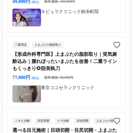
49,800円
通常価格: 100,000円
(税込)
ネビュラクリニック錦糸町院
二重埋没
上まぶたの脂肪取り
【形成外科専門医】上まぶたの脂肪取り｜笑気麻
酔込み｜腫れぼったいまぶたを改善！二重ライン
もくっきり🌻院長執刀
77,000円
通常価格: 88,000円
(税込)
東京ココセランクリニック
ニキビ治療
目尻切開
クマ治療
目頭切開
上まぶたの脂肪取り
選べる目元施術｜目頭切開・目尻切開・上まぶた