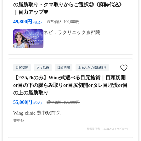
の脂肪取り・クマ取りからご選択◎《麻酔代込》
｜目力アップ💖
49,800円
通常価格: 100,000円
(税込)
ネビュラクリニック京都院
目尻切開
クマ治療
目頭切開
上まぶたの脂肪取り
【2/25,26のみ】Wing式選べる目元施術｜目頭切開
or目の下の膨らみ取りor目尻切開orタレ目埋没or目
の上の脂肪取り
55,000円
通常価格: 198,000円
(税込)
Wing clinic 豊中駅前院
豊中駅
情報提供元：TRIBEAU(トリビュー)