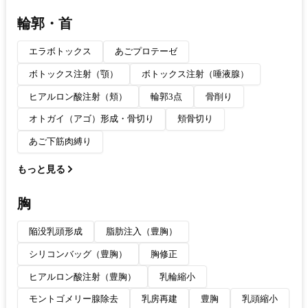
輪郭・首
エラボトックス
あごプロテーゼ
ボトックス注射（顎）
ボトックス注射（唾液腺）
ヒアルロン酸注射（頬）
輪郭3点
骨削り
オトガイ（アゴ）形成・骨切り
頬骨切り
あご下筋肉縛り
もっと見る
胸
陥没乳頭形成
脂肪注入（豊胸）
シリコンバッグ（豊胸）
胸修正
ヒアルロン酸注射（豊胸）
乳輪縮小
モントゴメリー腺除去
乳房再建
豊胸
乳頭縮小