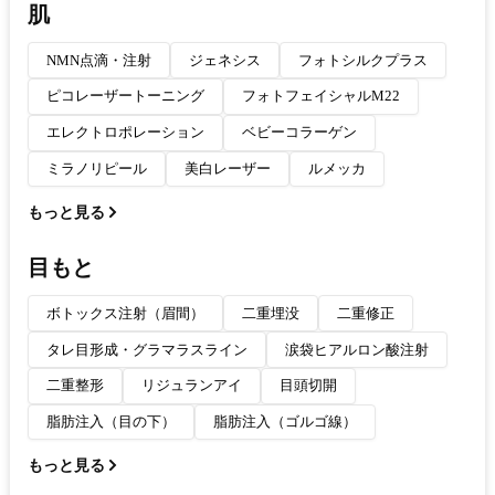
肌
NMN点滴・注射
ジェネシス
フォトシルクプラス
ピコレーザートーニング
フォトフェイシャルM22
エレクトロポレーション
ベビーコラーゲン
ミラノリピール
美白レーザー
ルメッカ
もっと見る
目もと
ボトックス注射（眉間）
二重埋没
二重修正
タレ目形成・グラマラスライン
涙袋ヒアルロン酸注射
二重整形
リジュランアイ
目頭切開
脂肪注入（目の下）
脂肪注入（ゴルゴ線）
もっと見る