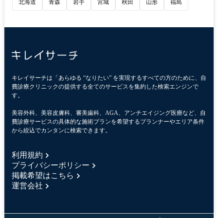
北海道
青森
岩手
宮城
秋田
山形
福島
キレイサーチは「あらゆる “なりたい” を実現するすべての方のために、自
費診療クリニックの提供する全てのサービスを集約した検索エンジンで
す。
美容外科、美容皮膚科、審美歯科、AGA、アンチエイジング医療など、自
費診療サービスの具体的な施術プランを希望するプランナーやエリア条件
から絞込でカンタンに検索できます。
利用規約
プライバシーポリシー
掲載希望はこちら
運営会社