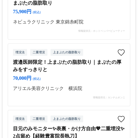
まぶたの脂肪取り
75,900円
(税込)
ネビュラクリニック 東京錦糸町院
情報提供元：ホットペッパービューティー
埋没法
二重埋没
上まぶたの脂肪取り
渡邉医師限定！上まぶたの脂肪取り｜まぶたの厚
みをすっきりと
70,000円
(税込)
アリエル美容クリニック 横浜院
情報提供元：カンナムオンニ
埋没法
二重埋没
上まぶたの脂肪取り
目元のみモニター✨表裏・かけ方自由💖二重埋没✨
2点留め【経験豊富院長執刀】