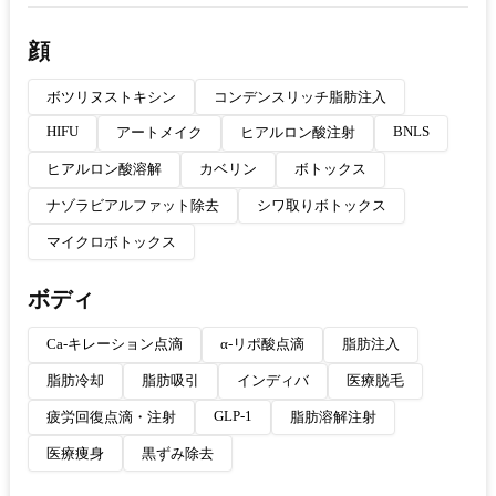
顔
ボツリヌストキシン
コンデンスリッチ脂肪注入
HIFU
BNLS
アートメイク
ヒアルロン酸注射
ヒアルロン酸溶解
カベリン
ボトックス
ナゾラビアルファット除去
シワ取りボトックス
マイクロボトックス
ボディ
Ca-キレーション点滴
α-リポ酸点滴
脂肪注入
脂肪冷却
脂肪吸引
インディバ
医療脱毛
GLP-1
疲労回復点滴・注射
脂肪溶解注射
医療痩身
黒ずみ除去