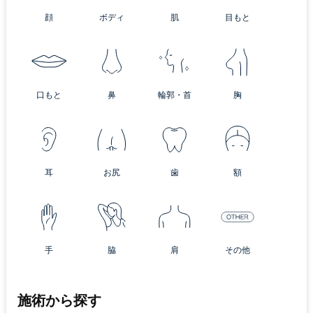
顔
ボディ
肌
目もと
口もと
鼻
輪郭・首
胸
耳
お尻
歯
額
手
脇
肩
その他
施術から探す