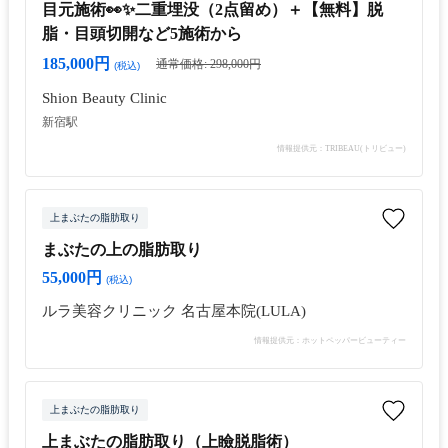
目元施術👀✨二重埋没（2点留め）＋【無料】脱
脂・目頭切開など5施術から
185,000円
通常価格: 298,000円
(税込)
Shion Beauty Clinic
新宿駅
情報提供元：TRIBEAU(トリビュー)
上まぶたの脂肪取り
まぶたの上の脂肪取り
55,000円
(税込)
ルラ美容クリニック 名古屋本院(LULA)
情報提供元：ホットペッパービューティー
上まぶたの脂肪取り
上まぶたの脂肪取り（上瞼脱脂術）