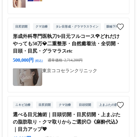
目尻切開
クマ治療
タレ目形成・グラマラスライン
眼瞼下垂
下まぶ
形成外科専門医執刀✨目元フルコース🌹どれだけ
やっても50万💎二重整形・自然癒着法・全切開・
目頭・目尻・グラマラスetc
500,000円
通常価格: 2,714,200円
(税込)
東京ココセランクリニック
ニキビ治療
目尻切開
クマ治療
目頭切開
上まぶたの脂肪取り
選べる目元施術｜目頭切開・目尻切開・上まぶた
の脂肪取り・クマ取りからご選択◎《麻酔代込》
｜目力アップ💖