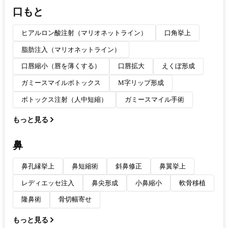
口もと
ヒアルロン酸注射（マリオネットライン）
口角挙上
脂肪注入（マリオネットライン）
口唇縮小（唇を薄くする）
口唇拡大
えくぼ形成
ガミースマイルボトックス
M字リップ形成
ボトックス注射（人中短縮）
ガミースマイル手術
もっと見る
鼻
鼻孔縁挙上
鼻短縮術
斜鼻修正
鼻翼挙上
レディエッセ注入
鼻尖形成
小鼻縮小
軟骨移植
隆鼻術
骨切幅寄せ
もっと見る