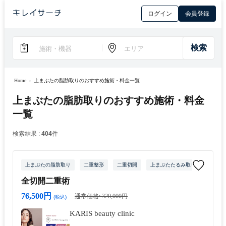
ログイン
会員登録
Home
›
上まぶたの脂肪取りのおすすめ施術・料金一覧
上まぶたの脂肪取りのおすすめ施術・料金
一覧
検索結果 :
404
件
上まぶたの脂肪取り
二重整形
二重切開
上まぶたたるみ取り
全切開二重術
76,500円
通常価格: 320,000円
(税込)
KARIS beauty clinic