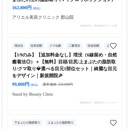
162,800円
(税込)
アリエル美容クリニック 郡山院
情報提供元：美容医療の口コミ広場
埋没法
目尻切開
クマ治療
二重埋没
目頭切開
上まぶたの脂肪
【1/9のみ】【追加料金なし】埋没（6線留め・自然
癒着法◎）＋【無料】目頭/目尻/上まぶたの脂肪取
り/クマ取り💎選べる目元1部位セット｜綺麗な目元
をデザイン｜新規開院🎉
99,800円
通常価格: 250,000円
(税込)
Stand by Beauty Clinic
情報提供元：TRIBEAU(トリビュー)
下まぶたの脂肪取り
上まぶたの脂肪取り