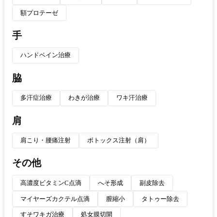
額プロテーゼ
手
ハンドベイン治療
脇
多汗症治療
わきが治療
ワキ汗治療
肩
肩こり・腰痛注射
ボトックス注射（肩）
その他
高濃度ビタミンC点滴
へそ形成
副皮除去
マイヤーズカクテル点滴
膣縮小
タトゥー除去
すそワキガ治療
処女膜切開