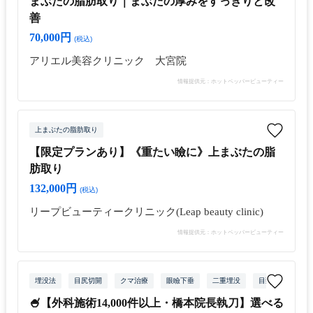
まぶたの脂肪取り｜まぶたの厚みをすっきりと改
善
70,000円
(税込)
アリエル美容クリニック 大宮院
情報提供元：ホットペッパービューティー
上まぶたの脂肪取り
【限定プランあり】《重たい瞼に》上まぶたの脂
肪取り
132,000円
(税込)
リープビューティークリニック(Leap beauty clinic)
情報提供元：ホットペッパービューティー
埋没法
目尻切開
クマ治療
眼瞼下垂
二重埋没
目頭切開
上
🍧【外科施術14,000件以上・橋本院長執刀】選べる