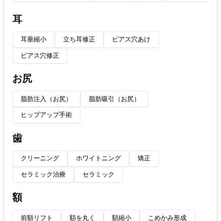
耳
耳垂縮小
立ち耳修正
ピアス穴あけ
ピアス穴修正
お尻
脂肪注入（お尻）
脂肪吸引（お尻）
ヒップアップ手術
歯
クリーニング
ホワイトニング
矯正
セラミック治療
セラミック
額
前額リフト
額を丸く
額縮小
こめかみ形成