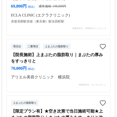
69,800円
通常価格: 198,000円
(税込)
ECLA CLINIC (エクラクリニック)
赤坂見附駅
赤坂（東京都）駅
永田町駅
情報提供元：TRIBEAU(トリビュー)
埋没法
二重埋没
上まぶたの脂肪取り
【院長施術】上まぶたの脂肪取り｜まぶたの厚み
をすっきりと
70,000円
(税込)
アリエル美容クリニック 横浜院
情報提供元：カンナムオンニ
上まぶたの脂肪取り
【限定プラン有】★空き次第で当日施術可能★上