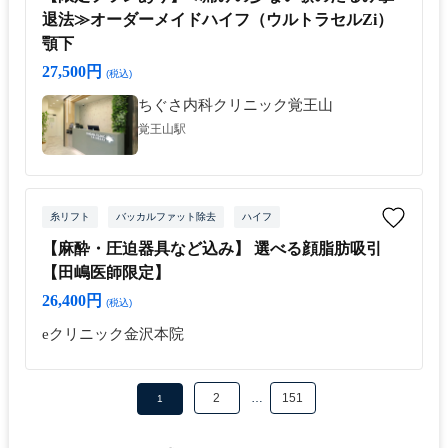
退法≫オーダーメイドハイフ（ウルトラセルZi）
顎下
27,500円
(税込)
ちぐさ内科クリニック覚王山
覚王山駅
糸リフト
バッカルファット除去
ハイフ
【麻酔・圧迫器具など込み】 選べる顔脂肪吸引
【田嶋医師限定】
26,400円
(税込)
eクリニック金沢本院
2
…
151
1