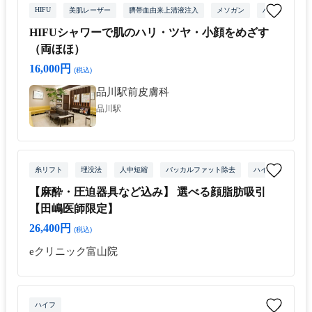
HIFU
美肌レーザー
臍帯血由来上清液注入
メソガン
ハイフ
HIFUシャワーで肌のハリ・ツヤ・小顔をめざす
（両ほほ）
16,000円
(税込)
品川駅前皮膚科
品川駅
糸リフト
埋没法
人中短縮
バッカルファット除去
ハイフ
【麻酔・圧迫器具など込み】 選べる顔脂肪吸引
【田嶋医師限定】
26,400円
(税込)
eクリニック富山院
ハイフ