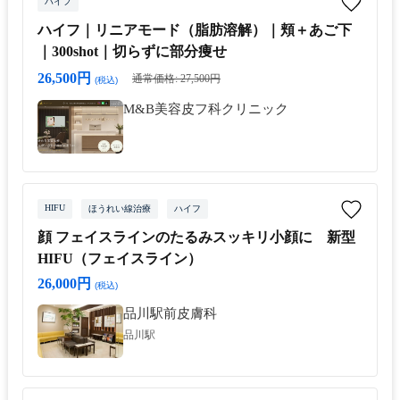
ハイフ
ハイフ｜リニアモード（脂肪溶解）｜頬＋あご下
｜300shot｜切らずに部分痩せ
26,500円
通常価格: 27,500円
(税込)
M&B美容皮フ科クリニック
HIFU
ほうれい線治療
ハイフ
顔 フェイスラインのたるみスッキリ小顔に 新型
HIFU（フェイスライン）
26,000円
(税込)
品川駅前皮膚科
品川駅