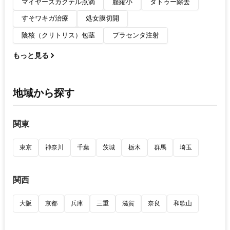
マイヤーズカクテル点滴
膣縮小
タトゥー除去
すそワキガ治療
処女膜切開
陰核（クリトリス）包茎
プラセンタ注射
もっと見る
地域から探す
関東
東京
神奈川
千葉
茨城
栃木
群馬
埼玉
関西
大阪
京都
兵庫
三重
滋賀
奈良
和歌山