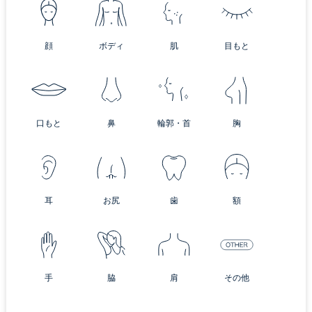
顔
ボディ
肌
目もと
口もと
鼻
輪郭・首
胸
耳
お尻
歯
額
手
脇
肩
その他