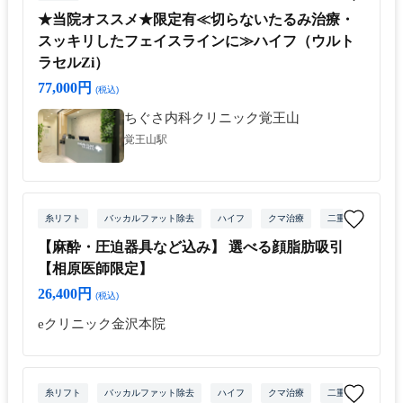
★当院オススメ★限定有≪切らないたるみ治療・
スッキリしたフェイスラインに≫ハイフ（ウルト
ラセルZi）
77,000円
(税込)
ちぐさ内科クリニック覚王山
覚王山駅
糸リフト
バッカルファット除去
ハイフ
クマ治療
二重整形
【麻酔・圧迫器具など込み】 選べる顔脂肪吸引
【相原医師限定】
26,400円
(税込)
eクリニック金沢本院
糸リフト
バッカルファット除去
ハイフ
クマ治療
二重整形