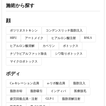
施術から探す
顔
ボツリヌストキシン
コンデンスリッチ脂肪注入
HIFU
BNLS
アートメイク
ヒアルロン酸注射
ヒアルロン酸溶解
カベリン
ボトックス
ナゾラビアルファット除去
シワ取りボトックス
マイクロボトックス
ボディ
Ca-キレーション点滴
α-リポ酸点滴
脂肪注入
脂肪冷却
脂肪吸引
インディバ
医療脱毛
GLP-1
疲労回復点滴・注射
脂肪溶解注射