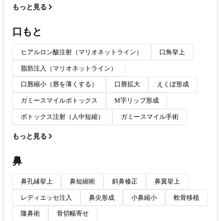
もっと見る
口もと
ヒアルロン酸注射（マリオネットライン）
口角挙上
脂肪注入（マリオネットライン）
口唇縮小（唇を薄くする）
口唇拡大
えくぼ形成
ガミースマイルボトックス
M字リップ形成
ボトックス注射（人中短縮）
ガミースマイル手術
もっと見る
鼻
鼻孔縁挙上
鼻短縮術
斜鼻修正
鼻翼挙上
レディエッセ注入
鼻尖形成
小鼻縮小
軟骨移植
隆鼻術
骨切幅寄せ