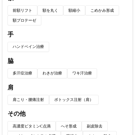
前額リフト
額を丸く
額縮小
こめかみ形成
額プロテーゼ
手
ハンドベイン治療
脇
多汗症治療
わきが治療
ワキ汗治療
肩
肩こり・腰痛注射
ボトックス注射（肩）
その他
高濃度ビタミンC点滴
へそ形成
副皮除去