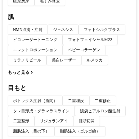
医療痩身
黒ずみ除去
肌
NMN点滴・注射
ジェネシス
フォトシルクプラス
ピコレーザートーニング
フォトフェイシャルM22
エレクトロポレーション
ベビーコラーゲン
ミラノリピール
美白レーザー
ルメッカ
もっと見る
目もと
ボトックス注射（眉間）
二重埋没
二重修正
タレ目形成・グラマラスライン
涙袋ヒアルロン酸注射
二重整形
リジュランアイ
目頭切開
脂肪注入（目の下）
脂肪注入（ゴルゴ線）