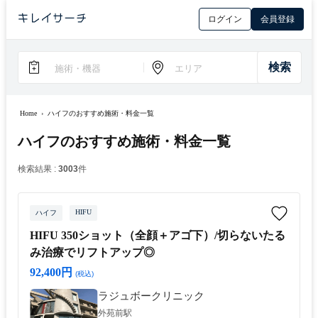
ログイン
会員登録
Home
›
ハイフのおすすめ施術・料金一覧
ハイフのおすすめ施術・料金一覧
検索結果 :
3003
件
HIFU
ハイフ
HIFU 350ショット（全顔＋アゴ下）/切らないたる
み治療でリフトアップ◎
92,400円
(税込)
ラジュボークリニック
外苑前駅