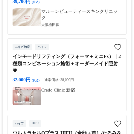
39,700円
(税込)
マルーンビューティースキンクリニッ
ク
大阪梅田駅
ニキビ治療
ハイフ
インモードリフティング（フォーマ＋ミニFx）｜2
種類コンビネーション施術＋オーダーメイド照射
💗
32,000円
通常価格: 38,000円
(税込)
Credo Clinic 新宿
HIFU
ハイフ
ウルトラセルQプラス HIFU（全顔＋首）/たるみを