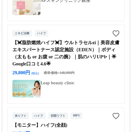
APスキンクリニック銀座
ニキビ治療
ハイフ
【💓脂肪燃焼ハイフ💓】ウルトラセルzi｜美容皮膚
エキスパートナース認定施設（EDEN）｜ボディ
（太もも or お腹 or 二の腕）｜肌のハリUP✨｜🌟
Google口コミ4.6🌟
29,800円
通常価格: 148,000円
(税込)
Leap beauty clinic
HIFU
糸リフト
ハイフ
切開リフト
【モニター】ハイフ(全顔)