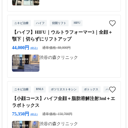
HIFU
ニキビ治療
ハイフ
切開リフト
【ハイフ】HIFU｜ウルトラフォーマー3｜全顔＋
顎下｜切らずにリフトアップ
44,000円
通常価格: 88,000円
(税込)
渋谷の森クリニック
BNLS
ニキビ治療
ボツリヌストキシン
ボトックス
ハイフ
エラ
【小顔コース】ハイフ全顔＋脂肪溶解注射3ml＋エ
ラボトックス
75,350円
通常価格: 150,700円
(税込)
渋谷の森クリニック