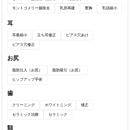
モントゴメリー腺除去
乳房再建
豊胸
乳頭縮小
耳
耳垂縮小
立ち耳修正
ピアス穴あけ
ピアス穴修正
お尻
脂肪注入（お尻）
脂肪吸引（お尻）
ヒップアップ手術
歯
クリーニング
ホワイトニング
矯正
セラミック治療
セラミック
額