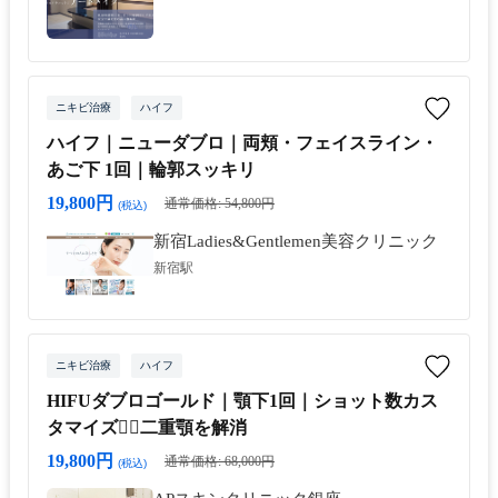
ニキビ治療
ハイフ
ハイフ｜ニューダブロ｜両頬・フェイスライン・
あご下 1回｜輪郭スッキリ
19,800円
通常価格: 54,800円
(税込)
新宿Ladies&Gentlemen美容クリニック
新宿駅
ニキビ治療
ハイフ
HIFUダブロゴールド｜顎下1回｜ショット数カス
タマイズ👩‍⚕️二重顎を解消
19,800円
通常価格: 68,000円
(税込)