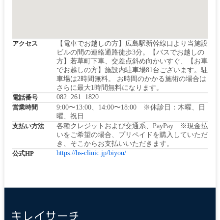
アクセス
【電車でお越しの方】広島駅新幹線口より当施設
ビルの間の連絡通路徒歩3分。【バスでお越しの
方】若草町下車、交差点斜め向かいすぐ、【お車
でお越しの方】施設内駐車場81台ございます。駐
車場は2時間無料。 お時間のかかる施術の場合は
さらに最大1時間無料になります。
082−261−1820
電話番号
営業時間
9:00〜13:00、14:00〜18:00 ※休診日：木曜、日
曜、祝日
支払い方法
各種クレジットおよび交通系、PayPay ※現金払
いをご希望の場合、プリペイドを購入していただ
き、そこからお支払いいただきます。
https://hs-clinic.jp/biyou/
公式HP