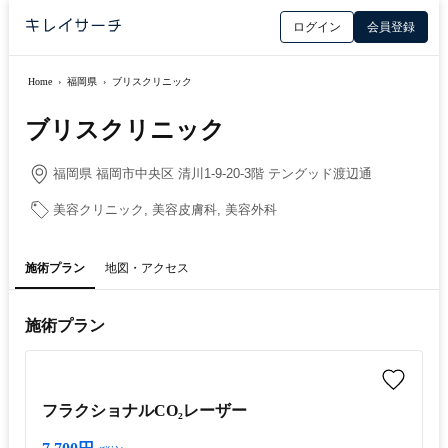
ログイン
会員登録
Home
›
福岡県
›
ブリスクリニック
ブリスクリニック
福岡県 福岡市中央区 清川1-9-20-3階 テングッド渡辺通
美容クリニック, 美容皮膚科, 美容外科
施術プラン
地図・アクセス
施術プラン
フラクショナルCO₂レーザー