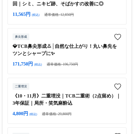
回｜シミ、ニキビ跡、そばかすの改善に◎
11,565円
通常価格: 12,850円
(税込)
鼻尖形成
💎TCB鼻尖形成👃│自然な仕上がり！丸い鼻先を
ツンとシャープに✨
171,750円
通常価格: 196,750円
(税込)
二重埋没
《10・11月》二重埋没｜TCB二重術（2点留め）｜
3年保証｜局所・笑気麻酔込
4,800円
通常価格: 29,800円
(税込)