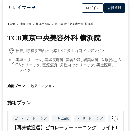
ログイン
会員登録
Home
›
神奈川県
›
横浜市西区
›
TCB東京中央美容外科 横浜院
TCB東京中央美容外科 横浜院
神奈川県横浜市西区北幸1-8-2 犬山西口ビルヂング 3F
美容クリニック, 美容皮膚科, 美容外科, 審美歯科, 医療脱毛, A
GAクリニック, 医療痩身, 男性向けクリニック, 再生医療, アー
トメイク
施術プラン
地図・アクセス
施術プラン
ピコレーザートーニング
ニキビ治療
レーザートーニング
ピコスポット
【再来歓迎👏】ピコレーザートーニング｜ライト1