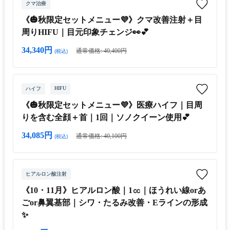
クマ治療
《🎃秋限定セットメニュー💜》クマ改善注射＋目
周りHIFU｜目元印象チェンジ👀💕
34,340円
通常価格: 40,400円
(税込)
HIFU
ハイフ
《🎃秋限定セットメニュー💜》医療ハイフ｜目周
りを含む全顔＋首｜1回｜ソノクイーン使用💕
34,085円
通常価格: 40,100円
(税込)
ヒアルロン酸注射
《10・11月》ヒアルロン酸｜1㏄｜ほうれい線orあ
ごor鼻翼基部｜シワ・たるみ改善・Eラインの形成
✨