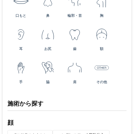
口もと
鼻
輪郭・首
胸
耳
お尻
歯
額
手
脇
肩
その他
施術から探す
顔