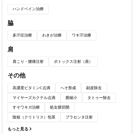
ハンドベイン治療
脇
多汗症治療
わきが治療
ワキ汗治療
肩
肩こり・腰痛注射
ボトックス注射（肩）
その他
高濃度ビタミンC点滴
へそ形成
副皮除去
マイヤーズカクテル点滴
膣縮小
タトゥー除去
すそワキガ治療
処女膜切開
陰核（クリトリス）包茎
プラセンタ注射
もっと見る