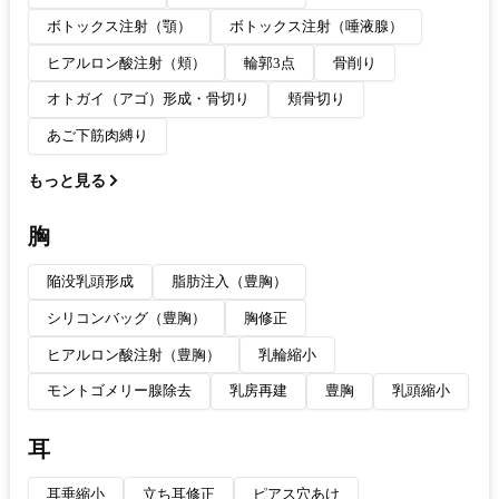
ボトックス注射（顎）
ボトックス注射（唾液腺）
ヒアルロン酸注射（頬）
輪郭3点
骨削り
オトガイ（アゴ）形成・骨切り
頬骨切り
あご下筋肉縛り
もっと見る
胸
陥没乳頭形成
脂肪注入（豊胸）
シリコンバッグ（豊胸）
胸修正
ヒアルロン酸注射（豊胸）
乳輪縮小
モントゴメリー腺除去
乳房再建
豊胸
乳頭縮小
耳
耳垂縮小
立ち耳修正
ピアス穴あけ