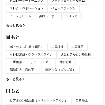
ピコレーザートーニング
フォトフェイシャルM22
エレクトロポレーション
ベビーコラーゲン
ミラノリピール
美白レーザー
ルメッカ
もっと見る
目もと
ボトックス注射（眉間）
二重埋没
二重修正
タレ目形成・グラマラスライン
涙袋ヒアルロン酸注射
二重整形
リジュランアイ
目頭切開
脂肪注入（目の下）
脂肪注入（ゴルゴ線）
もっと見る
口もと
ヒアルロン酸注射（マリオネットライン）
口角挙上