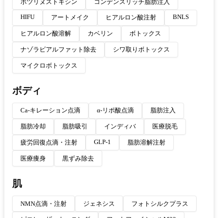
ボツリヌストキシン
コンデンスリッチ脂肪注入
HIFU
BNLS
アートメイク
ヒアルロン酸注射
ヒアルロン酸溶解
カベリン
ボトックス
ナゾラビアルファット除去
シワ取りボトックス
マイクロボトックス
ボディ
Ca-キレーション点滴
α-リポ酸点滴
脂肪注入
脂肪冷却
脂肪吸引
インディバ
医療脱毛
GLP-1
疲労回復点滴・注射
脂肪溶解注射
医療痩身
黒ずみ除去
肌
NMN点滴・注射
ジェネシス
フォトシルクプラス