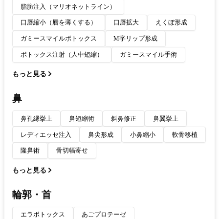
脂肪注入（マリオネットライン）
口唇縮小（唇を薄くする）
口唇拡大
えくぼ形成
ガミースマイルボトックス
M字リップ形成
ボトックス注射（人中短縮）
ガミースマイル手術
もっと見る
鼻
鼻孔縁挙上
鼻短縮術
斜鼻修正
鼻翼挙上
レディエッセ注入
鼻尖形成
小鼻縮小
軟骨移植
隆鼻術
骨切幅寄せ
もっと見る
輪郭・首
エラボトックス
あごプロテーゼ