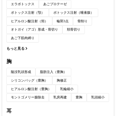
エラボトックス
あごプロテーゼ
ボトックス注射（顎）
ボトックス注射（唾液腺）
ヒアルロン酸注射（頬）
輪郭3点
骨削り
オトガイ（アゴ）形成・骨切り
頬骨切り
あご下筋肉縛り
もっと見る
胸
陥没乳頭形成
脂肪注入（豊胸）
シリコンバッグ（豊胸）
胸修正
ヒアルロン酸注射（豊胸）
乳輪縮小
モントゴメリー腺除去
乳房再建
豊胸
乳頭縮小
耳