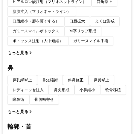
ヒアルロン酸注射（マリオネットライン）
口角挙上
脂肪注入（マリオネットライン）
口唇縮小（唇を薄くする）
口唇拡大
えくぼ形成
ガミースマイルボトックス
M字リップ形成
ボトックス注射（人中短縮）
ガミースマイル手術
もっと見る
鼻
鼻孔縁挙上
鼻短縮術
斜鼻修正
鼻翼挙上
レディエッセ注入
鼻尖形成
小鼻縮小
軟骨移植
隆鼻術
骨切幅寄せ
もっと見る
輪郭・首