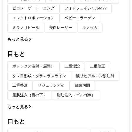
ピコレーザートーニング
フォトフェイシャルM22
エレクトロポレーション
ベビーコラーゲン
ミラノリピール
美白レーザー
ルメッカ
もっと見る
目もと
ボトックス注射（眉間）
二重埋没
二重修正
タレ目形成・グラマラスライン
涙袋ヒアルロン酸注射
二重整形
リジュランアイ
目頭切開
脂肪注入（目の下）
脂肪注入（ゴルゴ線）
もっと見る
口もと