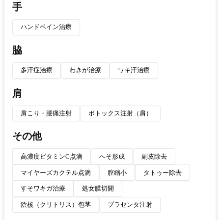
手
ハンドベイン治療
脇
多汗症治療
わきが治療
ワキ汗治療
肩
肩こり・腰痛注射
ボトックス注射（肩）
その他
高濃度ビタミンC点滴
へそ形成
副皮除去
マイヤーズカクテル点滴
膣縮小
タトゥー除去
すそワキガ治療
処女膜切開
陰核（クリトリス）包茎
プラセンタ注射