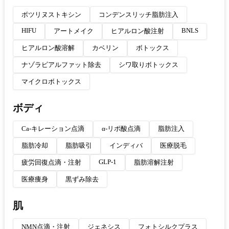
ボツリヌストキシン
コンデンスリッチ脂肪注入
HIFU
BNLS
アートメイク
ヒアルロン酸注射
ヒアルロン酸溶解
カベリン
ボトックス
ナゾラビアルファット除去
シワ取りボトックス
マイクロボトックス
ボディ
Ca-キレーション点滴
α-リポ酸点滴
脂肪注入
脂肪冷却
脂肪吸引
インディバ
医療脱毛
GLP-1
疲労回復点滴・注射
脂肪溶解注射
医療痩身
黒ずみ除去
肌
NMN点滴・注射
ジェネシス
フォトシルクプラス