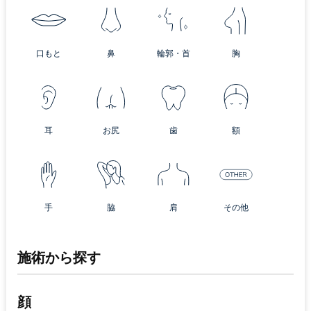
口もと
鼻
輪郭・首
胸
耳
お尻
歯
額
手
脇
肩
その他
施術から探す
顔