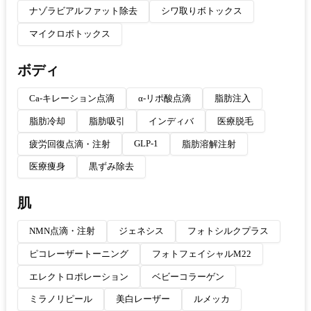
ナゾラビアルファット除去
シワ取りボトックス
マイクロボトックス
ボディ
Ca-キレーション点滴
α-リポ酸点滴
脂肪注入
脂肪冷却
脂肪吸引
インディバ
医療脱毛
GLP-1
疲労回復点滴・注射
脂肪溶解注射
医療痩身
黒ずみ除去
肌
NMN点滴・注射
ジェネシス
フォトシルクプラス
ピコレーザートーニング
フォトフェイシャルM22
エレクトロポレーション
ベビーコラーゲン
ミラノリピール
美白レーザー
ルメッカ