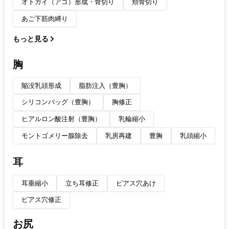
オトガイ（アゴ）形成・骨切り
頬骨切り
あご下筋肉縛り
もっと見る
胸
陥没乳頭形成
脂肪注入（豊胸）
シリコンバッグ（豊胸）
胸修正
ヒアルロン酸注射（豊胸）
乳輪縮小
モントゴメリー腺除去
乳房再建
豊胸
乳頭縮小
耳
耳垂縮小
立ち耳修正
ピアス穴あけ
ピアス穴修正
お尻