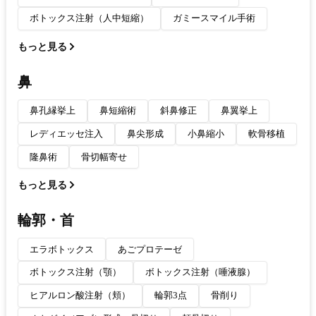
ボトックス注射（人中短縮）
ガミースマイル手術
もっと見る
鼻
鼻孔縁挙上
鼻短縮術
斜鼻修正
鼻翼挙上
レディエッセ注入
鼻尖形成
小鼻縮小
軟骨移植
隆鼻術
骨切幅寄せ
もっと見る
輪郭・首
エラボトックス
あごプロテーゼ
ボトックス注射（顎）
ボトックス注射（唾液腺）
ヒアルロン酸注射（頬）
輪郭3点
骨削り