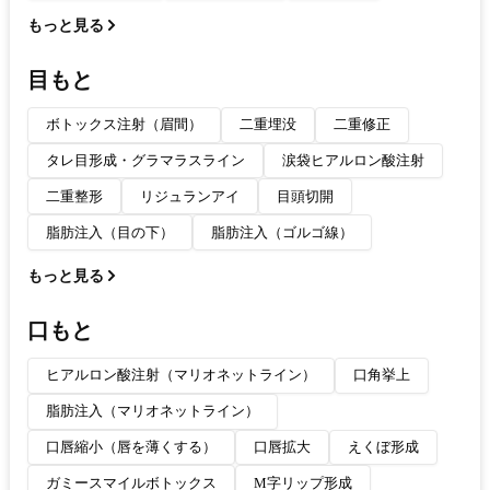
もっと見る
目もと
ボトックス注射（眉間）
二重埋没
二重修正
タレ目形成・グラマラスライン
涙袋ヒアルロン酸注射
二重整形
リジュランアイ
目頭切開
脂肪注入（目の下）
脂肪注入（ゴルゴ線）
もっと見る
口もと
ヒアルロン酸注射（マリオネットライン）
口角挙上
脂肪注入（マリオネットライン）
口唇縮小（唇を薄くする）
口唇拡大
えくぼ形成
ガミースマイルボトックス
M字リップ形成