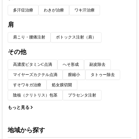
多汗症治療
わきが治療
ワキ汗治療
肩
肩こり・腰痛注射
ボトックス注射（肩）
その他
高濃度ビタミンC点滴
へそ形成
副皮除去
マイヤーズカクテル点滴
膣縮小
タトゥー除去
すそワキガ治療
処女膜切開
陰核（クリトリス）包茎
プラセンタ注射
もっと見る
地域から探す