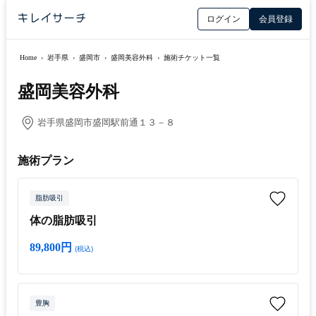
ログイン
会員登録
Home
›
岩手県
›
盛岡市
›
盛岡美容外科
›
施術チケット一覧
盛岡美容外科
岩手県盛岡市盛岡駅前通１３－８
施術プラン
脂肪吸引
体の脂肪吸引
89,800円
(税込)
豊胸