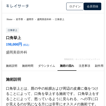
ログイン
会員登録
Home
›
岩手県
›
盛岡市
›
盛岡美容外科
›
口角挙上
口角挙上
口角挙上
198,000円
(税込)
盛岡美容外科
情報提供元：ホットペッパービューティー
施術説明
施術時間
ダウンタイム
施術の流れ
注意事項
副作用
施術説明
口角挙上とは、唇の中の粘膜および周辺の皮膚に傷をつけ
ることによって、口角を挙上する施術です。 口角挙上をす
ることによって、怒っているように見られる、への字に口
が見えるのが気になる方には非常にオススメの施術です。