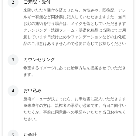
ご来院・受付
2
来院いただき受付を済ませたら、お悩みや、既往歴、アレ
ルギー有無など問診票に記入していただきますまた、当日
お顔の施術を行う場合は、メイクを落としていただきます
クレンジング・洗顔フォーム・基礎化粧品は当院にてご用
意しています日焼け止めやファンデーションなどのお化粧
品のご用意はありませんので必要に応じてお持ちください
カウンセリング
3
希望するイメージにあった治療方法を提案させていただき
ます。
お申込み
4
施術メニューが決まったら、お申込書に記入いただきます
※未成年の方は、親権者の承諾が必須です。当日ご同伴い
ただくか、事前に同意書への承諾をいただき当日お持ちく
ださい。
お会計
5