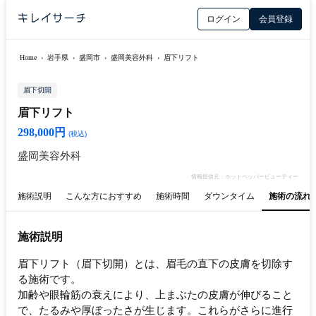
ログイン
会員登録
Home
›
岩手県
›
盛岡市
›
盛岡美容外科
›
眉下リフト
眉下切開
眉下リフト
298,000円
(税込)
盛岡美容外科
情報提供元：ホットペッパービューティー
施術説明
こんな方におすすめ
施術時間
ダウンタイム
施術の流れ
施術説明
眉下リフト（眉下切開）とは、眉毛の直下の皮膚を切除す
る施術です。
加齢や眼輪筋の衰えにより、上まぶたの皮膚が伸びること
で、たるみや厚ぼったさが生じます。これらがさらに進行