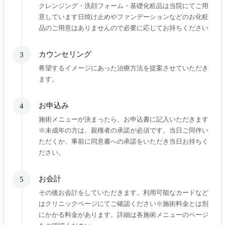
クレンジング・洗顔フォーム・基礎化粧品は当院にてご用
意しています日焼け止めやファンデーションなどのお化粧
品のご用意はありませんので必要に応じてお持ちください
カウンセリング
3
希望するイメージにあった治療方法を提案させていただき
ます。
お申込み
4
施術メニューが決まったら、お申込書に記入いただきます
※未成年の方は、親権者の承諾が必須です。当日ご同伴い
ただくか、事前に同意書への承諾をいただき当日お持ちく
ださい。
お会計
5
その後お会計をしていただきます。利用可能なカードなど
はクリニックページにてご確認ください※施術料金とは別
にかかる料金があります。詳細は各施術メニューのページ