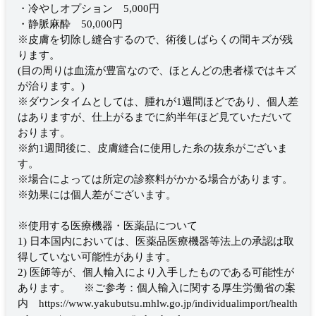
・冷やしオプション 5,000円
・静脈麻酔 50,000円
※皮膚を切除し縫合するので、術後しばらくの間キズが残
ります。
(目の周りは血流が豊富なので、ほとんどの患者様ではキズ
が治ります。)
※ダウンタイムとしては、腫れが1週間ほどであり、個人差
はありますが、仕上がるまでに約半年ほど見ていただいて
おります。
※約1週間後に、皮膚縫合に使用した糸の抜糸がございま
す。
※場合によっては所定の診察料がかかる場合があります。
※効果には個人差がございます。
※使用する医療機器・医薬品について
1) 日本国内においては、医薬品医療機器等法上の承認は取
得していない可能性があります。
2) 医師等が、個人輸入により入手したものである可能性が
あります。 ※ご参考：個人輸入に関する厚生労働省の案
内 https://www.yakubutsu.mhlw.go.jp/individualimport/health