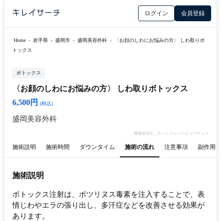
ログイン
会員登録
Home
›
岩手県
›
盛岡市
›
盛岡美容外科
›
〈お顔のしわにお悩みの方〉 しわ取りボ
トックス
ボトックス
〈お顔のしわにお悩みの方〉 しわ取りボトックス
6,500円
(税込)
盛岡美容外科
情報提供元：ホットペッパービューティー
施術説明
施術時間
ダウンタイム
施術の流れ
注意事項
副作用
施術説明
ボトックス注射は、ボツリヌス毒素を注入することで、表
情じわやエラの張り出し、多汗症などを改善させる効果が
あります。