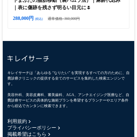
下まぶたの脂肪移動（裏ハムラ法）｜麻酔代込み
｜表に傷跡を残さず明るい目元に🌷
288,000円
通常価格: 360,000円
(税込)
キレイサーチは「あらゆる “なりたい” を実現するすべての方のために、自
費診療クリニックの提供する全てのサービスを集約した検索エンジンで
す。
美容外科、美容皮膚科、審美歯科、AGA、アンチエイジング医療など、自
費診療サービスの具体的な施術プランを希望するプランナーやエリア条件
から絞込でカンタンに検索できます。
利用規約
プライバシーポリシー
掲載希望はこちら