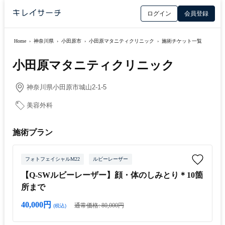
ログイン
会員登録
Home
›
神奈川県
›
小田原市
›
小田原マタニティクリニック
›
施術チケット一覧
小田原マタニティクリニック
神奈川県小田原市城山2-1-5
美容外科
施術プラン
フォトフェイシャルM22
ルビーレーザー
【Q-SWルビーレーザー】顔・体のしみとり＊10箇
所まで
40,000円
通常価格: 80,000円
(税込)