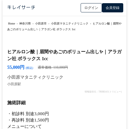
ログイン
会員登録
Home
›
神奈川県
›
小田原市
›
小田原マタニティクリニック
›
ヒアルロン酸｜眉間や
あごのボリューム出し✨｜アラガン社 ボラックス 1cc
ヒアルロン酸｜眉間やあごのボリューム出し✨｜アラガ
ン社 ボラックス 1cc
55,000円
通常価格: 110,000円
(税込)
小田原マタニティクリニック
小田原駅
情報提供元：TRIBEAU(トリビュー)
施術詳細
・初診料 別途3,000円
・再診料 別途1,500円
メニューについて