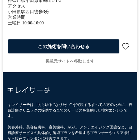
神奈川県小田原市城山2-1-5
アクセス
小田原駅西口徒歩3分
営業時間
土曜日 10:00-16:00
この施術を問い合わせる
掲載元サイトへ移動します
キレイサーチは「あらゆる “なりたい” を実現するすべての方のために、自
費診療クリニックの提供する全てのサービスを集約した検索エンジンで
す。
美容外科、美容皮膚科、審美歯科、AGA、アンチエイジング医療など、自
費診療サービスの具体的な施術プランを希望するプランナーやエリア条件
から絞込でカンタンに検索できます。