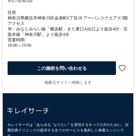
神奈川駅
横浜駅
住所
神奈川県横浜市神奈川区金港町6丁目18 アーバンスクエアⅡ3階
アクセス
JR・みなとみらい線「横浜駅」きた東口A出口より徒歩4分・京
急本線「神奈川駅」より徒歩4分
営業時間
10:00～19:00
この施術を問い合わせる
掲載元サイトへ移動します
キレイサーチは「あらゆる “なりたい” を実現するすべての方のために、自
費診療クリニックの提供する全てのサービスを集約した検索エンジンで
す。