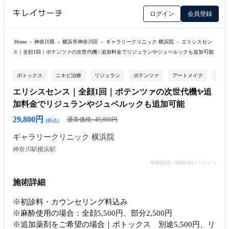
ログイン
会員登録
Home
›
神奈川県
›
横浜市神奈川区
›
ギャラリークリニック 横浜院
›
エリシスセン
ス｜全顔1回｜ポテンツァの次世代機✨追加料金でリジュランやジュベルックも追加可能
ボトックス
ニキビ治療
リジュラン
ポテンツァ
アートメイク
エク
エリシスセンス｜全顔1回｜ポテンツァの次世代機✨追
加料金でリジュランやジュベルックも追加可能
29,800円
通常価格: 49,800円
(税込)
ギャラリークリニック 横浜院
神奈川駅
横浜駅
情報提供元：TRIBEAU(トリビュー)
施術詳細
※初診料・カウンセリング料込み
※麻酔使用の場合：全顔5,500円、部分2,500円
※追加薬剤をご希望の場合｜ボトックス 別途5,500円、リ