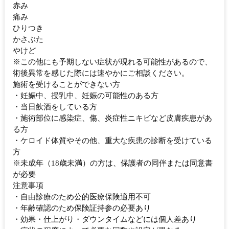
赤み
痛み
ひりつき
かさぶた
やけど
※この他にも予期しない症状が現れる可能性があるので、
術後異常を感じた際には速やかにご相談ください。
施術を受けることができない方
・妊娠中、授乳中、妊娠の可能性のある方
・当日飲酒をしている方
・施術部位に感染症、傷、炎症性ニキビなど皮膚疾患があ
る方
・ケロイド体質やその他、重大な疾患の診断を受けている
方
※未成年（18歳未満）の方は、保護者の同伴または同意書
が必要
注意事項
・自由診療のため公的医療保険適用不可
・年齢確認のため保険証持参の必要あり
・効果・仕上がり・ダウンタイムなどには個人差あり