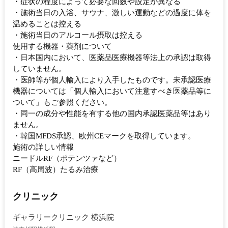
・症状の程度によって必要な回数や設定が異なる
・施術当日の入浴、サウナ、激しい運動などの過度に体を
温めることは控える
・施術当日のアルコール摂取は控える
使用する機器・薬剤について
・日本国内において、医薬品医療機器等法上の承認は取得
していません。
・医師等が個人輸入により入手したものです。未承認医療
機器については「個人輸入において注意すべき医薬品等に
ついて」もご参照ください。
・同一の成分や性能を有する他の国内承認医薬品等はあり
ません。
・韓国MFDS承認、欧州CEマークを取得しています。
施術の詳しい情報
ニードルRF（ポテンツァなど）
RF（高周波）たるみ治療
クリニック
ギャラリークリニック 横浜院