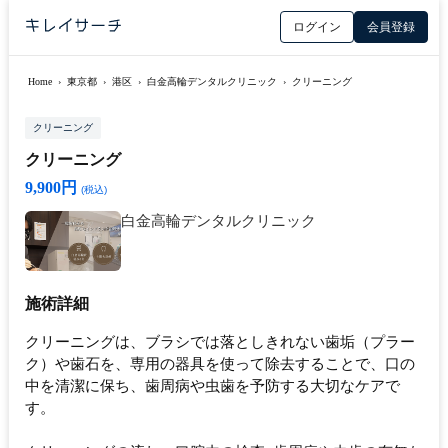
ログイン
会員登録
Home
›
東京都
›
港区
›
白金高輪デンタルクリニック
›
クリーニング
クリーニング
クリーニング
9,900円
(税込)
白金高輪デンタルクリニック
施術詳細
クリーニングは、ブラシでは落としきれない歯垢（プラー
ク）や歯石を、専用の器具を使って除去することで、口の
中を清潔に保ち、歯周病や虫歯を予防する大切なケアで
す。