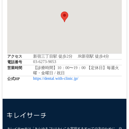
アクセス
新宿三丁目駅 徒歩2分 JR新宿駅 徒歩4分
03-6273-9053
電話番号
営業時間
【診療時間】10：00〜19：00 【定休日】毎週火
曜・金曜日 / 祝日
https://dental.with-clinic.jp/
公式HP
キレイサーチは「あらゆる “なりたい” を実現するすべての方のために、自