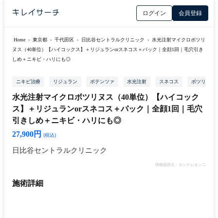
ログイン
会員登録
Home
›
東京都
›
千代田区
›
日比谷セントラルクリニック
›
水光注射マイクロボツリ
ヌス（40単位）【ハイコックス】＋リジュランorスネコス＋パック｜全顔1回｜毛穴引き
しめ＋ニキビ・ハリにも◎
ニキビ治療
リジュラン
ポテンツァ
水光注射
スネコス
ボツリヌス
水光注射マイクロボツリヌス（40単位）【ハイコック
ス】＋リジュランorスネコス＋パック｜全顔1回｜毛穴
引きしめ＋ニキビ・ハリにも◎
27,900円
(税込)
日比谷セントラルクリニック
情報提供元：カンナムオンニ
施術詳細