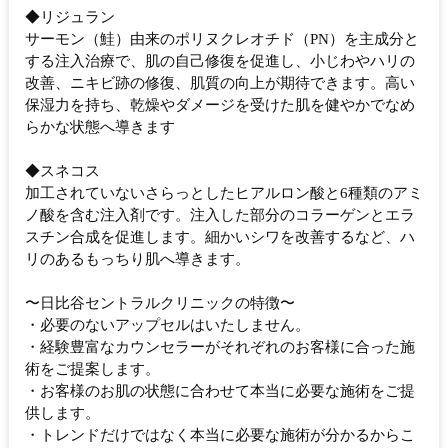
◆リジュラン
サーモン（鮭）由来のポリヌクレオチド（PN）を主成分と
する注入治療で、肌の自己修復を促進し、小じわやハリの
改善、ニキビ跡の修復、肌質の向上が期待できます。高い
保湿力を持ち、乾燥やダメージを受けた肌を健やかでなめ
らかな状態へ導きます
◆スネコス
加工されていないさらっとしたヒアルロン酸と6種類のアミ
ノ酸を含む注入剤です。注入した部分のコラーゲンとエラ
スチン合成を促進します。細かいシワを改善するなど、ハ
リのあるもっちり肌へ導きます。
〜日比谷セントラルクリニックの特徴〜
・必要のないアップセルはいたしません。
・経験豊富なカウンセラーがそれぞれのお客様に合った施
術をご提案します。
・お客様のお肌の状態に合わせて本当に必要な施術をご提
供します。
・トレンドだけではなく本当に必要な施術が分かるからこ