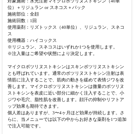
対象施術：水光注射マイクロボツリヌストキシン（40単
位）＋リジュラン or スネコス＋パック
施術部位：全顔
施術回数：1回
使用薬剤：リズトックス（40単位）、リジュラン、スネコ
ス
使用機器：ハイコックス
※リジュラン、スネコスはいずれか1つを使用します。
※注入量はご希望や状態により決定します。
マイクロボツリヌストキシンはスキンボツリヌストキシン
とも呼ばれています。通常のボツリヌストキシン注射は表
情筋に注入することで、筋肉の動きを緩めて表情ジワを改
善します。マイクロボツリヌストキシンは微量のボツリヌ
ストキシンを表皮に近い部分に細かく注入することで、小
ジワや毛穴、脂性肌を改善します。顔汗の抑制やリフトア
ップ効果も期待できます。
個人差はありますが、3〜4ヶ月ほど効果が持続します。さ
らに、当メニューでは以下の中からお好きな薬剤を1つ追加
で注入可能です。