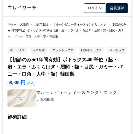
ログイン
会員登録
Home
›
大阪府
›
大阪市北区
›
マルーンビューティースキンクリニック
›
【初診のみ
★1年間有効】ボトックス400単位（脇・肩・エラ・ふくらはぎ・眉間・額・目尻・ガミ
ー・バニー・口角・人中・顎）韓国製
ボトックス
人中短縮
エラボトックス
口角ボトックス
ボツリヌストキシ
【初診のみ★1年間有効】ボトックス400単位（脇・
肩・エラ・ふくらはぎ・眉間・額・目尻・ガミー・バ
ニー・口角・人中・顎）韓国製
59,800円
(税込)
マルーンビューティースキンクリニック
大阪梅田駅
施術詳細