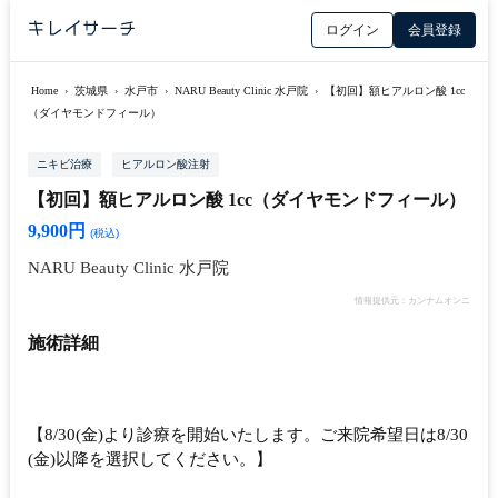
ログイン
会員登録
Home
›
茨城県
›
水戸市
›
NARU Beauty Clinic 水戸院
›
【初回】額ヒアルロン酸 1cc
（ダイヤモンドフィール）
ニキビ治療
ヒアルロン酸注射
【初回】額ヒアルロン酸 1cc（ダイヤモンドフィール）
9,900円
(税込)
NARU Beauty Clinic 水戸院
情報提供元：カンナムオンニ
施術詳細
【8/30(金)より診療を開始いたします。ご来院希望日は8/30
(金)以降を選択してください。】