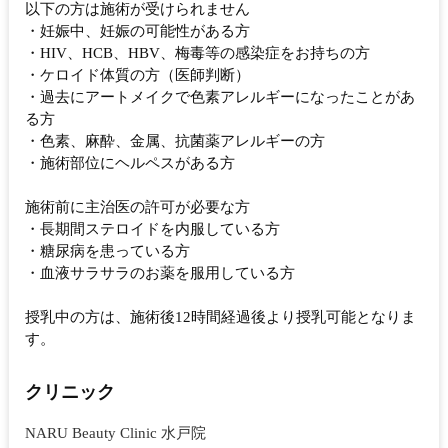
以下の方は施術が受けられません
・妊娠中、妊娠の可能性がある方
・HIV、HCB、HBV、梅毒等の感染症をお持ちの方
・ケロイド体質の方（医師判断）
・過去にアートメイクで色素アレルギーになったことがあ
る方
・色素、麻酔、金属、抗菌薬アレルギーの方
・施術部位にヘルペスがある方
施術前に主治医の許可が必要な方
・長期間ステロイドを内服している方
・糖尿病を患っている方
・血液サラサラのお薬を服用している方
授乳中の方は、施術後12時間経過後より授乳可能となりま
す。
クリニック
NARU Beauty Clinic 水戸院