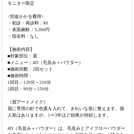
モニター限定
<別途かかる費用>
・初診・再診料：¥0
・表面麻酔：3,300円
・指名料：なし
【施術内容】
■対象部位：眉
■メニュー：4D（毛並み＋パウダー）
■施術回数：2回セット
■施術時間：
1回目：120分～210分
2回目：90分～150分
《眉アートメイク》
眉に専用の針で色素を入れて、きれいな形に整えます。個
人差はありますが、1〜3年ほど効果が持続します。
4D（毛並み＋パウダー）は、毛並みとアイブローパウダー