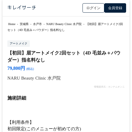
ログイン
会員登録
Home
›
茨城県
›
水戸市
›
NARU Beauty Clinic 水戸院
›
【初回】眉アートメイク2回
セット（4D 毛並み＋パウダー）指名料なし
アートメイク
【初回】眉アートメイク2回セット（4D 毛並み＋パウ
ダー）指名料なし
79,800円
(税込)
NARU Beauty Clinic 水戸院
情報提供元：カンナムオンニ
施術詳細
【利用条件】
初回限定(このメニューが初めての方)