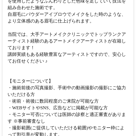
を使用したようなふんわりとした色味を足していく技法を
組み合わせた施術です。
自眉毛にパウダーアイブロウでメイクをした時のような、
より立体感のある眉毛に仕上げられます。
当院では、大手アートメイククリニックでトップランクア
ーティスト経験のあるアートメイクアーティストが在籍し
ております！
講師実績もある経験豊富なアーティストですので、安心し
てお任せください ♪
【モニターについて】
・施術前後の写真撮影、手術中の動画撮影の撮影にご協力
いただける方
・術前・術後に数回程度のご来院が可能な方
・WEBサイトやSNS、広告などに掲載が可能な方
・モニター可否については医師の診察と適正審査がありま
す ※事前審査なし
・撮影範囲(ご提供していただける範囲)やモニター枠によ
って割引率が変動します。