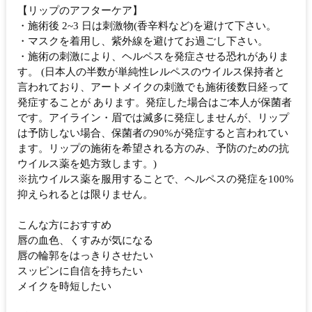
【リップのアフターケア】
・施術後 2~3 日は刺激物(香辛料など)を避けて下さい。
・マスクを着用し、紫外線を避けてお過ごし下さい。
・施術の刺激により、ヘルペスを発症させる恐れがありま
す。 (日本人の半数が単純性レルペスのウイルス保持者と
言われており、アートメイクの刺激でも施術後数日経って
発症することが あります。発症した場合はご本人が保菌者
です。アイライン・眉では滅多に発症しませんが、リップ
は予防しない場合、保菌者の90%が発症すると言われてい
ます。リップの施術を希望される方のみ、予防のための抗
ウイルス薬を処方致します。)
※抗ウイルス薬を服用することで、ヘルペスの発症を100%
抑えられるとは限りません。
こんな方におすすめ
唇の血色、くすみが気になる
唇の輪郭をはっきりさせたい
スッピンに自信を持ちたい
メイクを時短したい