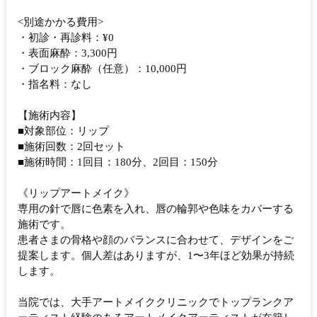
<別途かかる費用>
・初診・再診料：¥0
・表面麻酔：3,300円
・ブロック麻酔（任意）：10,000円
・指名料：なし
【施術内容】
■対象部位：リップ
■施術回数：2回セット
■施術時間：1回目：180分、2回目：150分
《リップアートメイク》
専用の針で唇に色素を入れ、唇の輪郭や色味をカバーする
施術です。
患者さまの骨格や顔のバランスに合わせて、デザインをご
提案します。個人差はありますが、1〜3年ほど効果が持続
します。
当院では、大手アートメイククリニックでトップランクア