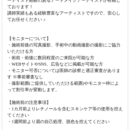
ーティスト経験のあるアートメイクアーティストが在籍し
ております！
講師実績もある経験豊富なアーティストですので、安心し
てお任せください ♪
【モニターについて】
・施術前後の写真撮影、手術中の動画撮影の撮影にご協力
いただける方
・術前・術後に数回程度のご来院が可能な方
・WEBサイトやSNS、広告などに掲載が可能な方
・モニター可否については医師の診察と適正審査がありま
す ※事前審査なし
・撮影範囲(ご提供していただける範囲)やモニター枠によ
って割引率が変動します。
【施術前の注意事項】
・1カ月前よりレチノールを含むスキンケア等の使用を控え
てください
・1週間前より眉の自己処理、脱色を控えてください