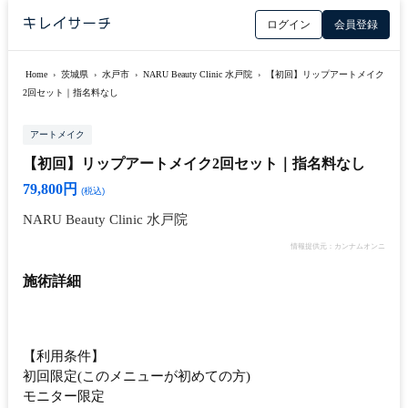
ログイン
会員登録
Home
›
茨城県
›
水戸市
›
NARU Beauty Clinic 水戸院
›
【初回】リップアートメイク
2回セット｜指名料なし
アートメイク
【初回】リップアートメイク2回セット｜指名料なし
79,800円
(税込)
NARU Beauty Clinic 水戸院
情報提供元：カンナムオンニ
施術詳細
【利用条件】
初回限定(このメニューが初めての方)
モニター限定