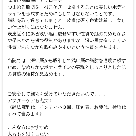
③深い脂肪層にアプローチ
つまめる脂肪を「根こそぎ」吸引することは美しいボディ
ラインを形成するためにもしてはならないことです。
脂肪を取り過ぎてしまうと、皮膚は硬く色素沈着し、美し
い仕上がりにはなりません。
表皮近くにある浅い層は痩せやすい性質で肌のなめらかさ
や柔らかさを保つ役割がありますが、深い層は痩せにくい
性質でありながら膨らみやすいという性質を持ちます。
当院では、深い層から吸引して浅い層の脂肪を適度に残す
ため、なめらかなボディラインの実現としっとりとした肌
の質感の維持が見込めます。
ご安心して施術を受けていただきたいので、、、
アフターケアも充実！
《静脈麻酔代、インディバ３回、圧迫着、お薬代、検診代
すべて含みます》
こんな方におすすめ
太ももを細くしたい