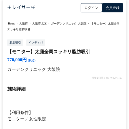
ログイン
会員登録
Home
›
大阪府
›
大阪市北区
›
ガーデンクリニック 大阪院
›
【モニター】太腿全周
スッキリ脂肪吸引
脂肪吸引
インディバ
【モニター】太腿全周スッキリ脂肪吸引
770,000円
(税込)
ガーデンクリニック 大阪院
情報提供元：カンナムオンニ
施術詳細
【利用条件】
モニター／女性限定