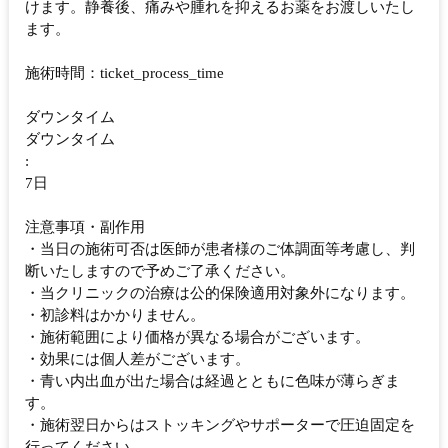
けます。静養後、痛みや腫れを抑えるお薬をお渡しいたし
ます。
施術時間：ticket_process_time
ダウンタイム
ダウンタイム
:
7日
注意事項・副作用
・当日の施術可否は医師が患者様のご体調面等考慮し、判
断いたしますので予めご了承ください。
・当クリニックの治療は公的保険適用対象外になります。
・初診料はかかりません。
・施術範囲により価格が異なる場合がございます。
・効果には個人差がございます。
・青い内出血が出た場合は経過とともに色味が薄らぎま
す。
・施術翌日からはストッキングやサポーターで圧迫固定を
行ってください。