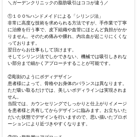
＼ガーデンクリニックの脂肪吸引はココが違う／
①１００%ハンドメイドによる「シリンジ法」
非常に高度な技術を求められる方法ですが、手作業で丁寧
に治療を行う事で、皮下組織や血管にほとんど負担がかか
りません。そのため痛みや腫れ、内出血が起こりにくくな
っております。
翌日からお仕事もして頂けます。
そしてシリンジ法でしかできない、機械では吸引しきれな
い部分まで細かくアプローチすることが可能です。
②彫刻のようにボディデザイン
患者様によって、骨格やお身体のバランスは異なります。
ただ吸い取るだけでは、美しいボディラインは実現されま
せん。
当院では、カウンセリングでしっかりと仕上がりイメージ
を患者様と共有してからデザインに臨みます。お立ちいた
だいた状態でデザインを行いますので、思い描いたプロポ
ーションにより近づきやすくなります。