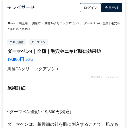
ログイン
会員登録
Home
›
埼玉県
›
川越市
›
川越TAクリニックアソシエ
›
ダーマペン4｜全顔｜毛穴や
ニキビ跡に効果◎
ニキビ治療
ダーマペン
ダーマペン4｜全顔｜毛穴やニキビ跡に効果◎
19,800円
(税込)
川越TAクリニックアソシエ
情報提供元：カンナムオンニ
施術詳細
<ダーマペン全顔> 19,800円(税込)
ダーマペンは、超極細の針を肌に刺入することで、肌がも