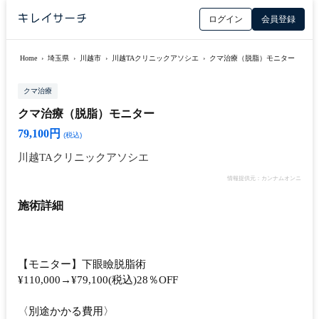
ログイン
会員登録
Home
›
埼玉県
›
川越市
›
川越TAクリニックアソシエ
›
クマ治療（脱脂）モニター
クマ治療
クマ治療（脱脂）モニター
79,100円
(税込)
川越TAクリニックアソシエ
情報提供元：カンナムオンニ
施術詳細
【モニター】下眼瞼脱脂術
¥110,000→¥79,100(税込)28％OFF
〈別途かかる費用〉