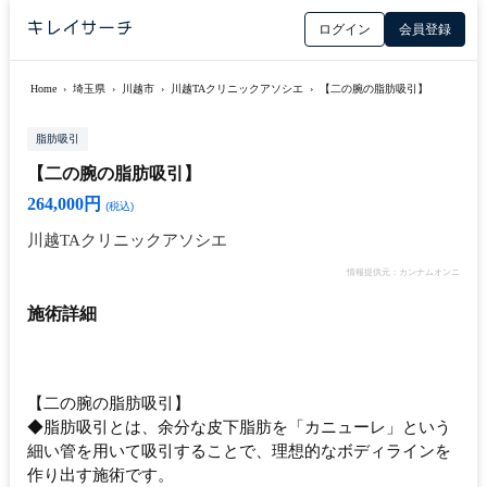
ログイン
会員登録
Home
›
埼玉県
›
川越市
›
川越TAクリニックアソシエ
›
【二の腕の脂肪吸引】
脂肪吸引
【二の腕の脂肪吸引】
264,000円
(税込)
川越TAクリニックアソシエ
情報提供元：カンナムオンニ
施術詳細
【二の腕の脂肪吸引】
◆脂肪吸引とは、余分な皮下脂肪を「カニューレ」という
細い管を用いて吸引することで、理想的なボディラインを
作り出す施術です。