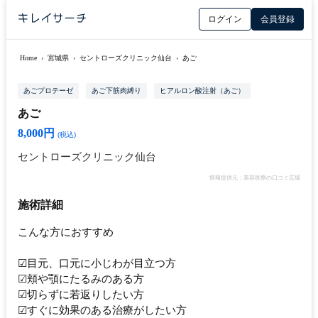
ログイン
会員登録
Home
›
宮城県
›
セントローズクリニック仙台
›
あご
あごプロテーゼ
あご下筋肉縛り
ヒアルロン酸注射（あご）
あご
8,000円
(税込)
セントローズクリニック仙台
情報提供元：美容医療の口コミ広場
施術詳細
こんな方におすすめ
☑目元、口元に小じわが目立つ方
☑頬や顎にたるみのある方
☑切らずに若返りしたい方
☑すぐに効果のある治療がしたい方