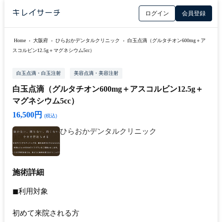
ログイン
会員登録
Home
›
大阪府
›
ひらおかデンタルクリニック
›
白玉点滴（グルタチオン600mg＋ア
スコルビン12.5g＋マグネシウム5cc）
白玉点滴・白玉注射
美容点滴・美容注射
白玉点滴（グルタチオン600mg＋アスコルビン12.5g＋
マグネシウム5cc）
16,500円
(税込)
ひらおかデンタルクリニック
施術詳細
◼︎利用対象
初めて来院される方