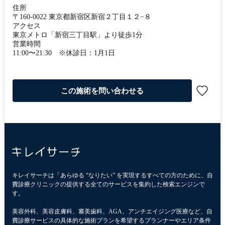
住所
〒160-0022 東京都新宿区新宿２丁目１２−８
アクセス
東京メトロ「新宿三丁目駅」より徒歩1分
営業時間
11:00〜21:30 ※休診日：1月1日
この施術を問い合わせる
キレイサーチは「あらゆる “なりたい” を実現するすべての方のために、自
費診療クリニックの提供する全てのサービスを集約した検索エンジンで
す。
美容外科、美容皮膚科、審美歯科、AGA、アンチエイジング医療など、自
費診療サービスの具体的な施術プランを希望するプランナーやエリア条件