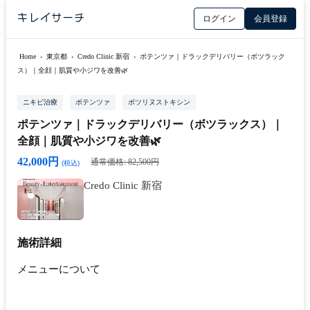
ログイン
会員登録
Home
›
東京都
›
Credo Clinic 新宿
›
ポテンツァ｜ドラックデリバリー（ボツラック
ス）｜全顔｜肌質や小ジワを改善🌿
ニキビ治療
ポテンツァ
ボツリヌストキシン
ポテンツァ｜ドラックデリバリー（ボツラックス）｜
全顔｜肌質や小ジワを改善🌿
42,000円
通常価格: 82,500円
(税込)
Credo Clinic 新宿
施術詳細
メニューについて