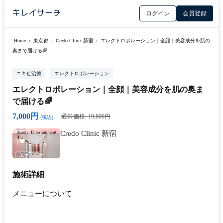
ログイン
会員登録
Home
›
東京都
›
Credo Clinic 新宿
›
エレクトロポレーション｜全顔｜美容成分を肌の
奥まで届ける🌈
ニキビ治療
エレクトロポレーション
エレクトロポレーション｜全顔｜美容成分を肌の奥ま
で届ける🌈
7,000円
通常価格: 19,800円
(税込)
Credo Clinic 新宿
施術詳細
メニューについて