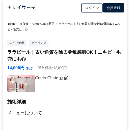
ログイン
会員登録
Home
›
東京都
›
Credo Clinic 新宿
›
ララピール｜古い角質を除去💎敏感肌OK！ニキ
ビ・毛穴にも◎
ニキビ治療
ピーリング
ララピール｜古い角質を除去💎敏感肌OK！ニキビ・毛
穴にも◎
14,000円
通常価格: 18,000円
(税込)
Credo Clinic 新宿
施術詳細
メニューについて