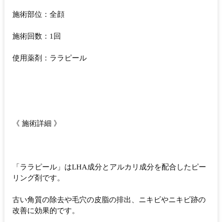
施術部位：全顔
施術回数：1回
使用薬剤：ララピール
《 施術詳細 》
「ララピール」はLHA成分とアルカリ成分を配合したピー
リング剤です。
古い角質の除去や毛穴の皮脂の排出、ニキビやニキビ跡の
改善に効果的です。